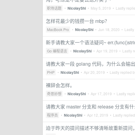
职场话题
•
NicolayShi
•
May 5, 2019
• Lastly repli
怎样花最少的钱攒一台 mbp？
MacBook Pro
•
NicolayShi
•
Jun 18, 2020
• Lastly
新手请教大家一个语法疑问~ err.(func()s
Go 编程语言
•
NicolayShi
•
Apr 19, 2019
• Lastly r
请教大家一段 golang 代码，为什么会输出两个
PHP
•
NicolayShi
•
Apr 20, 2019
• Lastly replied 
裸辞会怎样。
奇思妙想
•
NicolayShi
•
Apr 17, 2019
• Lastly repl
请教大家 master 分支和 release 分支
程序员
•
NicolayShi
•
Apr 12, 2019
• Lastly replie
迫于昨天的提问描述不够清晰故重新提问，请