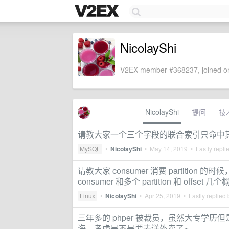
NicolayShi
V2EX member #368237, joined on
NicolayShi
提问
技
请教大家一个三个字段的联合索引只命中
MySQL
•
NicolayShi
•
May 14, 2019
• Lastly repli
请教大家 consumer 消费 partition 
consumer 和多个 partition 和 offse
Linux
•
NicolayShi
•
Apr 25, 2019
• Lastly replied
三年多的 phper 被裁员，虽然大专学
海，考虑是不是要去送外卖了~