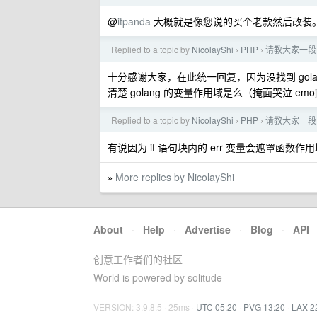
@
itpanda
大概就是像您说的买个老款然后改装
Replied to a topic by
NicolayShi
PHP
请教大家一段 g
›
›
十分感谢大家，在此统一回复，因为没找到 gola
清楚 golang 的变量作用域是么（掩面哭泣 emoj
Replied to a topic by
NicolayShi
PHP
请教大家一段 g
›
›
有说因为 if 语句块内的 err 变量会遮罩函数作
More replies by NicolayShi
»
About
·
Help
·
Advertise
·
Blog
·
API
创意工作者们的社区
World is powered by solitude
VERSION: 3.9.8.5 · 25ms ·
UTC 05:20
·
PVG 13:20
·
LAX 2