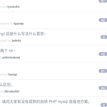
47
ed by
ryuusuke
43
 replied by
itpanda
tring) 这是什么写法什么意思~
3
eplied by
jadeity
 nil ~
15
by
unlimitedsola
21
ied by
1bangz
有什么区别，
24
d by
NicolayShi
问大家有没有成熟的自研 PHP mysql 连接池方案。
2