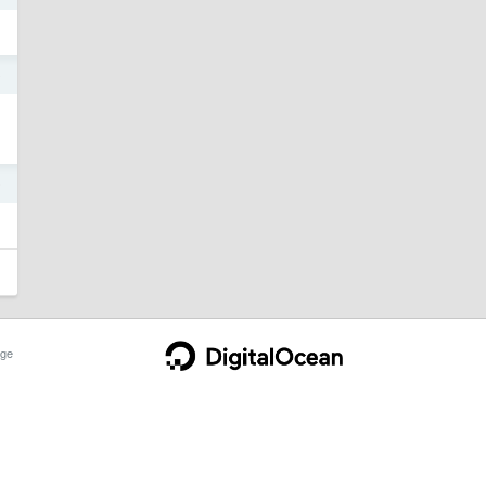
9
9
ge