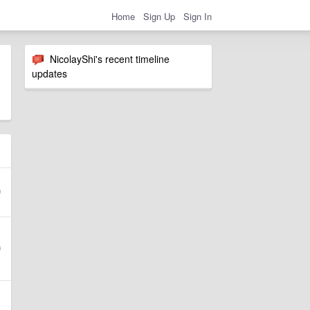
Home
Sign Up
Sign In
NicolayShi's recent timeline
updates