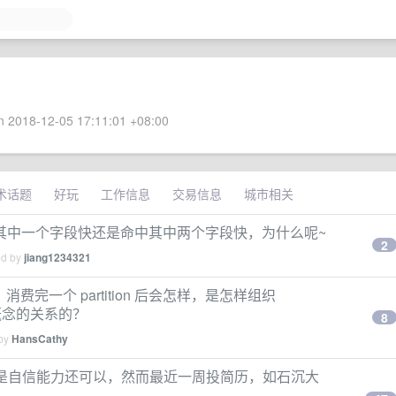
 2018-12-05 17:11:01 +08:00
术话题
好玩
工作信息
交易信息
城市相关
其中一个字段快还是命中其中两个字段快，为什么呢~
2
ed by
jiang1234321
的时候，消费完一个 partition 后会怎样，是怎样组织
t 几个概念的关系的？
8
 by
HansCathy
历但是自信能力还可以，然而最近一周投简历，如石沉大