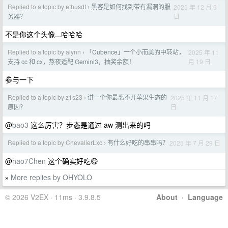
Replied to a topic by ethusdt
黑客是如何找到带有漏洞的服
2025 年 12 月 9
›
日
务器？
不是你这个头像...哈哈哈
Replied to a topic by alynn
「Cubence」一个小而美的中转站，
2025 年 11
›
月 19 日
支持 cc 和 cx，熬夜适配 Gemini3，抽奖余额！
参与一下
Replied to a topic by z1s23
讲一个你最离不开苹果生态的
2025 年 11 月 17
›
日
原因？
@
bao3
这么厉害？步态是通过 aw 测出来的吗
Replied to a topic by ChevalierLxc
有什么好吃的串串吗？
2025 年 7 月 29 日
›
@
hao7Chen
这个确实好吃😋
More replies by OHYOLO
»
© 2026 V2EX · 11ms · 3.9.8.5
About
·
Language