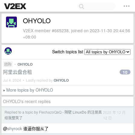
OHYOLO
V2EX member #665238, joined on 2023-11-30 20:44:56
+08:00
Switch topics list
团购
•
OHYOLO
阿里云盘合租
10
Jul 4, 2024 • Lastly replied by
OHYOLO
More topics by OHYOLO
»
OHYOLO's recent replies
Replied to a topic by FlechazoQaQ
隔壁 LinuxDo 的注册真
2025 年 12 月
›
12 日
给我整笑了
@
shyrock
谁逼你服从了