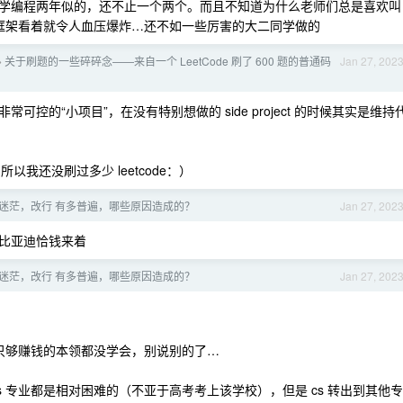
学编程两年似的，还不止一个两个。而且不知道为什么老师们总是喜欢叫
码框架看着就令人血压爆炸…还不如一些厉害的大二同学做的
关于刷题的一些碎碎念——来自一个 LeetCode 刷了 600 题的普通码
Jan 27, 202
›
控的“小项目”，在没有特别想做的 side project 的时候其实是维持
的，所以我还没刷过多少 leetcode：）
 - 迷茫，改行 有多普遍，哪些原因造成的？
Jan 27, 202
比亚迪恰钱来着
 - 迷茫，改行 有多普遍，哪些原因造成的？
Jan 27, 202
连只够赚钱的本领都没学会，别说别的了…
 专业都是相对困难的（不亚于高考考上该学校），但是 cs 转出到其他专