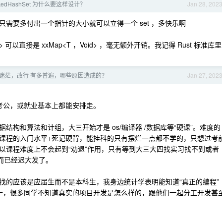
kedHashSet 为什么要这样设计？
Jan 28, 202
需要多付出一个指针的大小就可以立得一个 set ，多快乐啊
可以直接是 xxMap<T ，Void> ，毫无额外开销。我记得 Rust 标准库里
 - 迷茫，改行 有多普遍，哪些原因造成的？
Jan 27, 202
，或考公，或就业基本上都能安排走。
构和算法和计组，大三开始才是 os/编译器 /数据库等“硬课”。难度的
课程的入门水平+死记硬背，能挂科的只有摆烂一点都不学的，只想过考
以课程难度上不会起到“劝退”作用，只有等到大三大四找实习找不到或者
而已经迟大发了。
找的应该是应届生而不是本科生，我身边统计学表明能知道“真正的编程”
无一，很多同学不知道真实的项目开发是怎么样的，跟他们一起分工开发甚