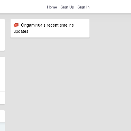
Home
Sign Up
Sign In
Origami404's recent timeline
updates
5