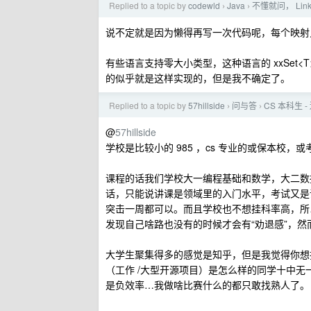
Replied to a topic by
codewld
Java
不懂就问， Lin
›
›
说不定就是因为懒得再写一次代码呢，每个映射只
有些语言支持零大小类型，这种语言的 xxSet<T> 
的似乎就是这样实现的，但是我不确定了。
Replied to a topic by
57hillside
问与答
CS 本科生
›
›
@
57hillside
学校是比较小的 985 ，cs 专业的或保本校
课程的话我们学校大一编程基础和数学，大二数据结
话，只能说讲课是领域里的入门水平，考试又是
突击一周都可以。而且学校也不想挂科率高，所
发现自己啥路也没有的时候才会有“劝退感”，然
大学生聚集得多的感觉是知乎，但是我觉得你想
（工作 /大型开源项目）是怎么样的同学十中
是负效率…我做啥比赛什么的都只敢找熟人了。