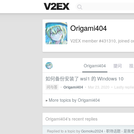
Origami404
V2EX member #431310, joined on
Origami404
提问
技
如何备份安装了 wsl1 的 Windows 10
问与答
•
Origami404
•
Mar 23, 2020
• Lastly repli
More topics by Origami404
»
Origami404's recent replies
Replied to a topic by
Gomoku2024
职场话题
是我
›
›