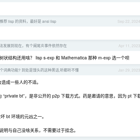
 lisp 的资料，最好是 ansi lisp
Sep 22, 202
法发展到现在，有个阑尾炎事件依然存在
Apr 11, 202
？ lisp s-exp 和 Mathematica 那种 m-exp 选一个呗
搞个词典功能? 到处是馒头药这种黑话,听都听不懂
Jan 29, 202
会造成一些人的不适。
private bt”，是非公开的 p2p 下载方式。药是邀请的意思，因为 pt 下
坏 bt 环境的元凶之一。
说明与自己没啥关系，不需要过于挂念。