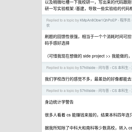
以及稍微吐槽一下我校研一，写出来的代码跟刚
研一写实验框架 /基建，导致一些实验给的代
Replied to a topic by
KMpAn8Obw1QhPoEP
程序员
›
农
刷题的回馈性很强，相当于一个个消耗时间可控非常可
码手感好选择
（可惜我现在想做的 side project >> 我能做
Replied to a topic by
57hillside
问与答
CS 本科生
›
›
我们学校改行的感觉不多，最差劲的好像都能去
Replied to a topic by
57hillside
问与答
CS 本科生
›
›
身边统计学警告
很多人看着 cs 能赚钱来报的，结果本科四年
据我所知除了中科大和南科等少数高校，转入 cs