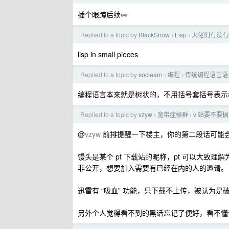
插个眼蹲后续👀
Replied to a topic by
BlackSnow
Lisp
大佬们有没有推荐
›
›
lisp in small pieces
Replied to a topic by
soclearn
编程
传统编程语言语
›
›
编程语言本来就是树状的，不用括号套括号表示树状结构还用啥
Replied to a topic by
vzyw
宽带症候群
v 站要不要
›
›
@
vzyw
前排提醒一下楼主，你的第二段话可能
馒头是某个 pt 下载站的昵称，pt 可以大致理解为 “
非公开，想要加入需要有已经在内的人的邀请。
迅雷有 “吸血” 功能，只下载不上传，被认为是破
另外个人觉得看不到的黑话忘记了便好，看不懂