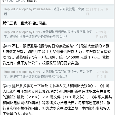
@
YUEFENG8
邮局送？
Replied to a topic by ithinkseesee
微信云开发就是一个笑
2023 年 8 月 16
›
日
话
腾讯云我一直就不相信可靠。
Replied to a topic by CNN
大伙帮忙看看我的银行卡是不是中奖
2023 年 8
›
月 14 日
了，传说中持身份证到柜台恢复也轮到我头上？
@
rsy
不杠，银行通常根据你的日均存款或某个时段最大金额的 2 到
3 倍数定限额，如你月工资 1 万给你最高限额 3 万，年限额就直接乘
以 12 。某些银行也有一刀切现象，统一定 5000 元或 1 万元。依据
肯定有，但不对外公布，根据监管部门要求实施。
Replied to a topic by CNN
大伙帮忙看看我的银行卡是不是中奖
2023 年 8
›
月 2 日
了，传说中持身份证到柜台恢复也轮到我头上？
@
rsy
建议多多学习一下法条《中华人民共和国反洗钱法》、《中国
人民银行关于加强支付结算管理防范电信网络新型违法犯罪有关事项
的通知》银发〔 2016 〕 261 号文件（ 261 号文件）、《中华人民共
和国反电信网络诈骗法》等等诸多办法与法律，每年都还在增加，银
行其实很不想多管闲事，但为达到这些法律法规，中国银行业都投入
了海量的人力物力。