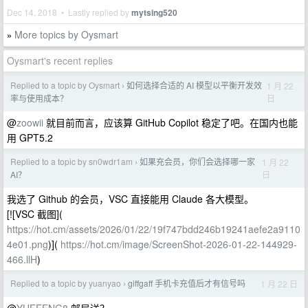
Dec 14, 2018 • Lastly replied by
mytsing520
More topics by Oysmart
»
Oysmart's recent replies
Replied to a topic by Oysmart
如何选择合适的 AI 模型以平衡开发效
1 月 22
›
日
率与使用成本？
@
zoowii
就目前而言，应该算 GitHub Copilot 稳定了吧。在国内也能
用 GPT5.2
Replied to a topic by sn0wdr1am
如果充会员，你们会选择哪一家
1 月 22
›
日
AI？
我选了 Github 的会员，VSC 直接能用 Claude 各大模型。
[![VSC 截图](
https://hot.cm/assets/2026/01/22/19f747bdd246b19241aefe2a9110
4e01.png
)](
https://hot.cm/image/ScreenShot-2026-01-22-144929-
466.llH
)
Replied to a topic by yuanyao
giffgaff 手机卡充值后才有信号吗
1 月 22 日
›