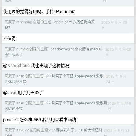
日
版本
使用过的觉得好用吗。手持 iPad mini7
回复了 renchong 创建的主题
apple care 服务值得购买
2025 年 9 月 28
›
日
吗？
不值得
回复了 husldlq 创建的主题
shadowrocket 小火箭有 macOS
2025 年 9 月 28
›
日
原生版本了
@
Nitroethane
我也出现了这种情况
回复了 snsn 创建的主题
83 块买了个平替 Apple pencil 没想
2025 年 9 月
›
24 日
到体验还不错
@
snsn
用了几天退了
回复了 snsn 创建的主题
83 块买了个平替 Apple pencil 没想到
2025 年 9 月 9
›
日
体验还不错
pencil C 怎么样 569 我只用来看书画线
回复了 az2022 创建的主题
17 都要发布了， 16 的大饼还没
2025 年 8 月 28
›
日
兑现。