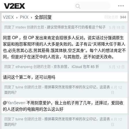
V2EX
PKX
全部回复
回复总数
344
›
›
回复了 irisdev 创建的主题
建议觉得原生家庭不行的看看这个帖子
5 月 18 日
›
同意 OP ，但 OP 发出来肯定会招很多人反对。说实话过分强调原生
家庭和抱怨客观环境的人大多是失败的。孟子有云“天将降大任于斯人
也,必先苦其心志,劳其筋骨,饿其体肤,空乏其身”。每个人的想法肯定不
同，但是对于在迷茫中的人而言，与其抱怨，还不如逆天改命。
回复了 ethanpeng 创建的主题
京东自营， iCloud 包年 85 折
5 月 12 日
›
请问这个第二年，还可以用吗
回复了 tuine 创建的主题
擦屏幕突然发现擦不掉的灰尘印记，这是表
4 月 12
›
日
面的吗？
@
YanSeven
不用刻意爱护，我上台机子用了几年，还摔过，爱回收
的人还说你的电脑用的怎么这么好
回复了 tuine 创建的主题
擦屏幕突然发现擦不掉的灰尘印记，这是表
4 月 12
›
日
面的吗？