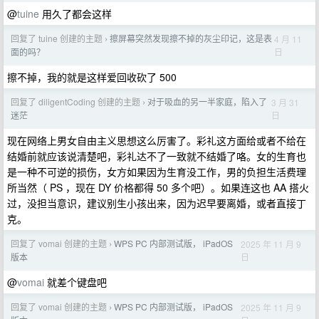
@
tuine
用久了都会这样
回复了 tuine 创建的主题
擦屏幕突然发现擦不掉的灰尘印记，这是表
4 月 11
›
日
面的吗？
擦不掉，我的就是这样爱回收砍了 500
回复了 diligentCoding 创建的主题
对于吸血的另一半家庭，陷入了
3 月 31
›
日
迷茫
现在网络上男女自由主义思想这么厉害了。彩礼这方面给或者不给在
结婚前就应该说清楚吧，彩礼达不了一致就不结婚了咯。女的生育也
是一种不可逆的损伤，女方如果因为生育没工作，男的负担生活费理
所当然（ PS ，现在 DY 价格都得 50 多个吧）。如果连这也 AA 搭火
过，没担当意识，建议别生小孩出来，因为迟早要离婚，或者直接丁
克。
回复了 vomai 创建的主题
WPS PC 内部测试版， iPadOS
2025 年 11 月 9
›
日
版本
@
vomai
就差个键盘吧
回复了 vomai 创建的主题
WPS PC 内部测试版， iPadOS
2025 年 11 月 9
›