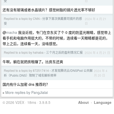
日
受
还有没有玻璃或者水晶镜片？感觉树脂的镜片透光率不够好
Replied to a topic by CNN
分享下首次佩戴蔡司镜片的感
2024 年 4 月 21
›
日
受
@
macha
我没近视，专门在京东买了个 0 度的防蓝光眼睛，感觉带上
看手机和电脑作用挺大的，不带的时候，连续看一天眼睛都是花的，
带上之后，连续看一天，没啥感觉。
Replied to a topic by hahaba
三个月之后的盈利情况汇报
2024 年 4 月 21 日
›
牛啊，躺在就把房租赚了。比房东还爽
Replied to a topic by 872517414
才发现腾讯云/DNSPod 公共解
2024 年 4
›
月 20 日
析（Public DNS）限制了域名解析频率
国内有什么加密 dns 推荐的？
More replies by PangJialai
»
© 2026 V2EX · 18ms · 3.9.8.5
About
·
Language