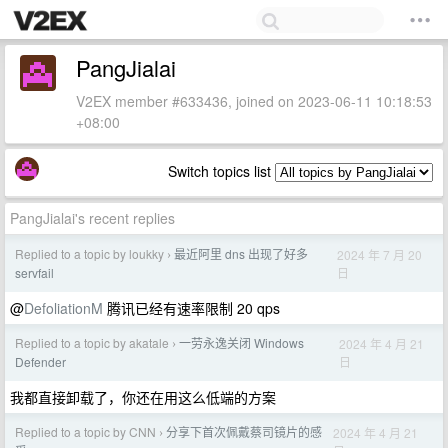
PangJialai
V2EX member #633436, joined on 2023-06-11 10:18:53
+08:00
Switch topics list
PangJialai's recent replies
Replied to a topic by loukky
最近阿里 dns 出现了好多
2024 年 7 月 20
›
日
servfail
@
DefoliationM
腾讯已经有速率限制 20 qps
Replied to a topic by akatale
一劳永逸关闭 Windows
2024 年 4 月 21
›
日
Defender
我都直接卸载了，你还在用这么低端的方案
Replied to a topic by CNN
分享下首次佩戴蔡司镜片的感
2024 年 4 月 21
›