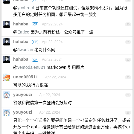
OP
19
@
yeohreet
目前这个功能还在测试，但是架构不太好，因为很
多用户的定时任务相同，想归集起来统一服务
hahaba
Apr 22, 2024
OP
20
@
EatIce
因为之前有粉丝，公众号推了一波
hahaba
Apr 22, 2024
OP
21
@
5wunian
老哥什么网
hahaba
Apr 22, 2024
OP
22
@
vemodalen821
markdown 引用图片
unco020511
Apr 22, 2024
23
可以的,执行力很强
youyouzi
Apr 22, 2024
24
谷歌和微信第一次登陆会报超时
youyouzi
Apr 22, 2024
25
只能一个个推送吗？要是能创建一个批量定时任务就好了，或者
开放一个 api ，推送到所有已经创建的通道会更方便，再搞个小
程序出来吧，一键推送