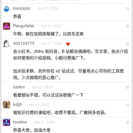
herozzm
Apr 21, 2024
1
恭喜
PangJialai
Apr 21, 2024
2
牛啊，躺在就把房租赚了。比房东还爽
402124773
Apr 21, 2024
1
3
去小红书，zhihu 和抖音，B 站都去搞搞呗。写文章，拍点介绍
如何使用的介绍视频。小额付费推广下。
加点技术群，另外你在 v2 站试试，尽量用点心写你的工具使
用。少点煽情的恶心推广。
szdev
Apr 21, 2024
4
看着貌似不错，可以试试谷歌推广一下
kdj9
Apr 21, 2024
5
做知识付费的课程吧，收费不要高。广散网多收获。
tomine
Apr 21, 2024
6
恭喜大佬，加油大佬