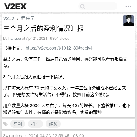
V2EX
程序员
›
三个月之后的盈利情况汇报
By
hahaba
at Apr 21, 2024 · 9394 views
书接上文：
https://v2ex.com/t/1012189#reply41
离职之后，没有工作，然后自己做的项目，感兴趣可以看看那篇文
章。
3 个月之后跟大家汇报一下情况：
现在每天大概有 70 元的订阅收入，一年三台服务器成本已经回来
了。 但是想要维持生活估计不得行，按照目前这个情况。
用户数量大概 2000 人左右了，每天 40+的增长。不擅长推广，也不
知道该如何去推，有懂的老哥能教教吗，实操的那种
盈利
推广
经验
34 replies
•
2024-04-23 22:59:45 +08:00