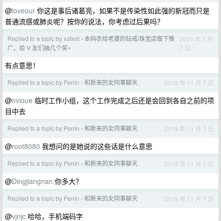
@
loveour
你这是事后诸葛亮，如果不是传染性如此强的新冠而只是
普通流感或肺炎呢？按你的说法，你考虑过后果吗？
Replied to a topic by xatest
本码农给老婆的钻戒/珠宝店做下推
2020 年 1 月
›
7 日
广，给 V 友们抽几个奖~
有点意思！
Replied to a topic by Penin
和新来的女同事聊天
2019 年 11 月 7 日
›
@
nvioue
临时工作小组，这个工作完成之后还是会回到各自之前的项
目中去
Replied to a topic by Penin
和新来的女同事聊天
2019 年 11 月 7 日
›
@
root8080
我想问的是她说的这些话是什么意思
Replied to a topic by Penin
和新来的女同事聊天
2019 年 11 月 7 日
›
@
Dingjiangnan
你多大？
Replied to a topic by Penin
和新来的女同事聊天
2019 年 11 月 7 日
›
@
vjnjc
哈哈，手机端码字