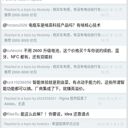
Replied to a topic by Modesty
观买车有感，有没有电动自行车
2025 年 10 月
›
30 日
推荐 2000-3000 价位
@
hccsoul326
电瓶车是啥高科技产品吗？有啥核心技术
Replied to a topic by Modesty
观买车有感，有没有电动自行车
2025 年 10 月
›
30 日
推荐 2000-3000 价位
@
cutecore
不用 2600 升级电池，这个价格买个车你说的续航、蓝
牙、NFC 都有，还有双碟刹
Replied to a topic by Modesty
观买车有感，有没有电动自行车
2025 年 10 月
›
30 日
推荐 2000-3000 价位
@
xz410236056
智能体验就是割韭菜，有点动手能力的，这些所谓智
能功能都可以搞。厂商集成了下，就赚高溢价。
Replied to a topic by s524256521
Figma 居然投靠了
2022 年 9 月 17
›
日
Adobe，无语
@
KiseXu
能这么此嘛？！你要说，idea 还靠谱点
Replied to a topic by how2ex
希望疫情早日过去
2020 年 2 月 4 日
›