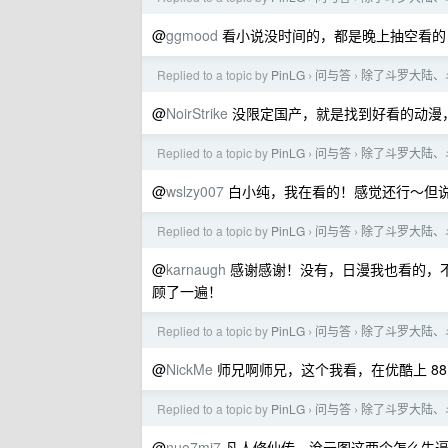
@
ggmood
看小说没时间的，都是晚上抽空看的
Replied to a topic by
PinLG
问与答
除了斗罗大陆、
›
›
@
NoirStrike
没限定国产，就是找到好看的动漫
Replied to a topic by
PinLG
问与答
除了斗罗大陆、
›
›
@
wslzy007
白小纯，我在看的！感觉还行～但
Replied to a topic by
PinLG
问与答
除了斗罗大陆、
›
›
@
karnaugh
感谢感谢！没有，日漫我也看的，不
顾了一遍！
Replied to a topic by
PinLG
问与答
除了斗罗大陆、
›
›
@
NickMe
师兄啊师兄，这个我看，在优酷上 8
Replied to a topic by
PinLG
问与答
除了斗罗大陆、
›
›
@
nuo7mi7
凡人修仙传、沧元图这两个怎么牛