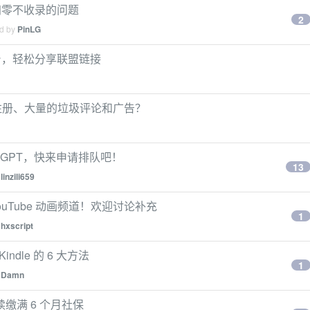
归零不收录的问题
2
ed by
PinLG
台，轻松分享联盟链接
器人注册、大量的垃圾评论和广告？
rchGPT，快来申请排队吧！
13
y
linzili659
ouTube 动画频道！欢迎讨论补充
1
y
hxscript
indle 的 6 大方法
1
y
Damn
缴满 6 个月社保