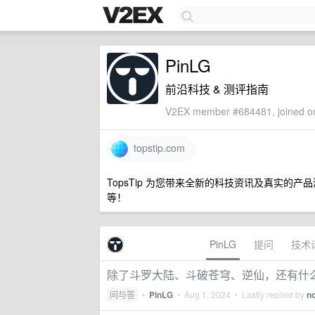
PinLG
前沿科技 & 测评指南
V2EX member #684481, joined on
topstip.com
TopsTip 为您带来全新的科技资讯及真实的产品
等！
PinLG
提问
技术
除了斗罗大陆、斗破苍穹、逆仙，还有什
问与答
•
PinLG
•
Aug 1, 2024
• Lastly replied by
n