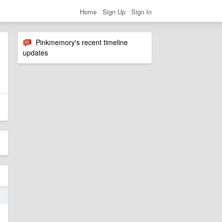
Home
Sign Up
Sign In
Pinkmemory's recent timeline
updates
o