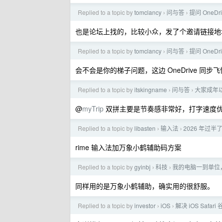
Replied to a topic by
tomclancy
问与答
提问 OneDr
›
›
也是论坛上找的，比较小众，发了个邀请链接地址还被
Replied to a topic by
tomclancy
问与答
提问 OneDr
›
›
会不会是你的梯子问题，这边 OneDrive 同步飞
Replied to a topic by
itskingname
问与答
大家成年
›
›
@
myTrip
双拼主要是节奏感非常好，打字速度
Replied to a topic by
libasten
输入法
2026 年过
›
›
rime 输入法加万象小鹤辅助码方案
Replied to a topic by
gyinbj
科技
我的电脑一到单位
›
›
同样用的是万象小鹤辅助，确实用的很舒服。
Replied to a topic by
investor
iOS
解决 iOS Safari
›
›