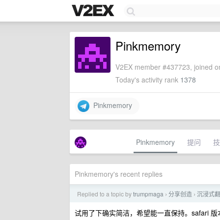
Pinkmemory
V2EX member #437723, joined on
Today's activity rank
1378
Pinkmemory
Pinkmemory
提问
技
Pinkmemory's recent replies
Replied to a topic by
trumpmaga
分享创造
沉浸式翻译开
›
›
试用了下确实简洁，希望能一直保持。safari 