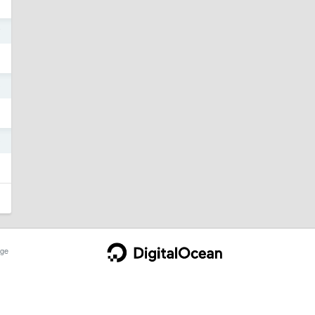
7
0
9
ge