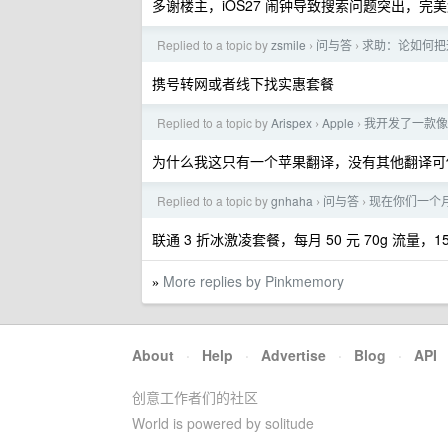
多谢楼主，iOS27 闹钟导致搜索问题突出，完
Replied to a topic by
zsmile
问与答
求助：论如何把
›
›
携号转网或者线下找实惠套餐
Replied to a topic by
Arispex
Apple
我开发了一款像 i
›
›
为什么我这只有一个苹果翻译，没有其他翻译可
Replied to a topic by
gnhaha
问与答
现在你们一个
›
›
联通 3 折冰激凌套餐，每月 50 元 70g 流量，1
More replies by Pinkmemory
»
About
·
Help
·
Advertise
·
Blog
·
API
创意工作者们的社区
World is powered by solitude