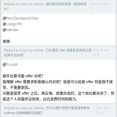
Replied to a topic by nthhdy
请问各位网站项目一般如何估
2024 年 6 月 9
›
日
价？
@
NonClockworkChen
@
LeegoYih
@
rekulas
谢谢
Replied to a topic by nthhdy
口头答应 offer 但是在签合同之前
2022 年 8 月
›
17 日
反悔不太好吧？
@
Tumblr
邮件也算书面 offer 对吧？
我理解 offer 需要求职者确认的对吧？就是可以给我 offer 但是我不接
受，不需要原因。
问题是接受 offer 之后，再反悔。就像你说的，这个岗位都关闭了，但
是这个人却最终没到岗，白白浪费时间和精力。
Replied to a topic by nthhdy
为什么图片视频不直接使用类似
2022 年 6
›
月 3 日
huffman 这种熵编码压缩呢？