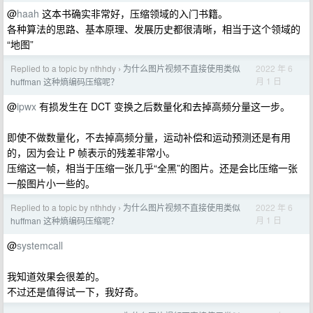
@
haah
这本书确实非常好，压缩领域的入门书籍。
各种算法的思路、基本原理、发展历史都很清晰，相当于这个领域的
“地图”
Replied to a topic by nthhdy
为什么图片视频不直接使用类似
2022 年 6
›
月 1 日
huffman 这种熵编码压缩呢？
@
ipwx
有损发生在 DCT 变换之后数量化和去掉高频分量这一步。
即使不做数量化，不去掉高频分量，运动补偿和运动预测还是有用
的，因为会让 P 帧表示的残差非常小。
压缩这一帧，相当于压缩一张几乎“全黑”的图片。还是会比压缩一张
一般图片小一些的。
Replied to a topic by nthhdy
为什么图片视频不直接使用类似
2022 年 6
›
月 1 日
huffman 这种熵编码压缩呢？
@
systemcall
我知道效果会很差的。
不过还是值得试一下，我好奇。