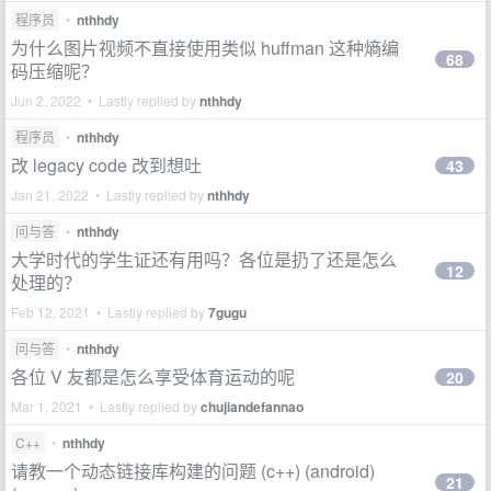
程序员
•
nthhdy
为什么图片视频不直接使用类似 huffman 这种熵编
68
码压缩呢？
Jun 2, 2022 • Lastly replied by
nthhdy
程序员
•
nthhdy
改 legacy code 改到想吐
43
Jan 21, 2022 • Lastly replied by
nthhdy
问与答
•
nthhdy
大学时代的学生证还有用吗？各位是扔了还是怎么
12
处理的？
Feb 12, 2021 • Lastly replied by
7gugu
问与答
•
nthhdy
各位 V 友都是怎么享受体育运动的呢
20
Mar 1, 2021 • Lastly replied by
chujiandefannao
C++
•
nthhdy
请教一个动态链接库构建的问题 (c++) (android)
21