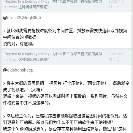
Replied to a topic by nthhdy
为什么图片视频不直接使用类似
2022 年 6
›
月 1 日
huffman 这种熵编码压缩呢？
@
mxT52CRuqR6o5
> 就比如我需要拖拽进度条到中间位置，播放器需要快速获取到视频
中间位置的帧数据
说的对，有道理。
Replied to a topic by nthhdy
为什么图片视频不直接使用类似
2022 年 6
›
月 1 日
huffman 这种熵编码压缩呢？
@
oldshensheep
> 楼主大概的意思是把 一捆图片 打个压缩包（固实压缩），然后就变
成了视频吧。（大概）
逻辑上来讲，视频的确可以看成时间上离散的一系列图片。虽然在文
件格式当中并不是这样的。
> 然后楼主认为，压缩程序应该能够提取出这些图片间的相似处，达
到更高的压缩率。所以我们为什么不用压缩软件来压缩视频？
我这个问题的确是想问，是否存在某种通用压缩算法，绕过“帧”这种