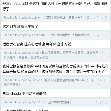
@
SilenceLL
#33 是这样 用的人多了死的是时间问题 自己用着舒服就
行了
Replied to a topic by qclown
兄弟们 我好像毁了的我人生？（笑）
7 月 16 日
›
这才到哪啊 就人生毁了
Replied to a topic by apollo007
一个严肃的话题：人如何活久点？
7 月 11 日
›
适度运动健身 注意心理健康 每年体检 多存钱
Replied to a topic by neetz
投入了很多精力经营的一段感情，被女方评
7 月 9
›
日
价说在向下兼容我，感觉有点破防
我感觉挺莫名其妙的 导师闺蜜说两句话就态度反转了 你们平时相处有
具体矛盾吗 如果真的只是这样那她这博士甚至之前几十年都白读了
Replied to a topic by cs1707
明后天阿里就全面禁用 Claude 了，那
7 月 9
›
日
他们用啥啊？
自费 claude 不用是不可能的
Replied to a topic by 0x114514
这个世界太割裂了
7 月 7 日
›