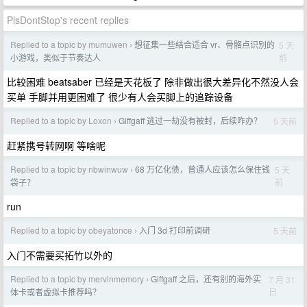
PlsDontStop's recent replies
Replied to a topic by mumuwen
想征集一些结合适合 vr、骨骼点识别的
5 天
›
前
小游戏，类似于节奏达人
比较困难 beatsaber 已经是天花板了 除非做出很大差异化不然没人会
买单 手脚并用更困难了 很少有人会买脚上的追踪设备
Replied to a topic by Loxon
Giffgaff 逃过一劫没有被封，后续咋办？
5 天前
›
赶紧携号转网啊 等啥呢
Replied to a topic by nbwinwuw
68 万亿化债，普通人应该怎么保住钱
5 天
›
前
袋子？
run
Replied to a topic by obeyatonce
入门 3d 打印前调研
5 天前
›
入门不需要买拓竹以外的
Replied to a topic by mervinmemory
Giffgaff 之后，还有别的海外实
7 月 31
›
日
体卡或者虚拟卡推荐吗？