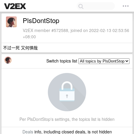
PlsDontStop
V2EX member #572588, joined on 2022-02-13 02:53:56
+08:00
不过一死 又何惧哉
Switch topics list
Per PlsDontStop's settings, the topics list is hidden
Deals
info, including closed deals, is not hidden