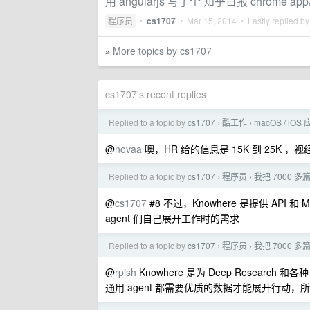
用 angularjs 写了个 知乎日报 chrome ap
程序员
•
cs1707
•
Mar 15, 2014
• Lastly replied b
More topics by cs1707
»
cs1707's recent replies
Replied to a topic by
cs1707
酷工作
macOS / 
›
›
@
novaa
噢，HR 给的信息是 15K 到 25K
Replied to a topic by
cs1707
程序员
我把 7000
›
›
@
cs1707
#8 不过，Knowhere 是提供 API 和
agent 们自己展开工作时的需求
Replied to a topic by
cs1707
程序员
我把 7000
›
›
@
rpish
Knowhere 是为 Deep Research
通用 agent 都需要优质的数据才能展开行动