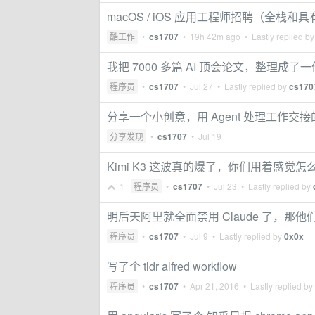
macOS / iOS 应用工程师招聘（全栈
酷工作
•
cs1707
•
19h 42m ago
• Lastly replied b
我把 7000 多篇 AI 顶会论文，整理
程序员
•
cs1707
•
Jul 27
• Lastly replied by
cs170
分享一个小创意，用 Agent 处理工作交
分享发现
•
cs1707
•
Jul 19
Kimi K3 这波真的爆了，你们用着感觉怎
1
程序员
•
cs1707
•
Jul 23
• Lastly replied by
明后天阿里就全面禁用 Claude 了，那
程序员
•
cs1707
•
Jul 9
• Lastly replied by
0x0x
写了个 tldr alfred workflow
程序员
•
cs1707
•
Apr 21, 2016
• Lastly replied by