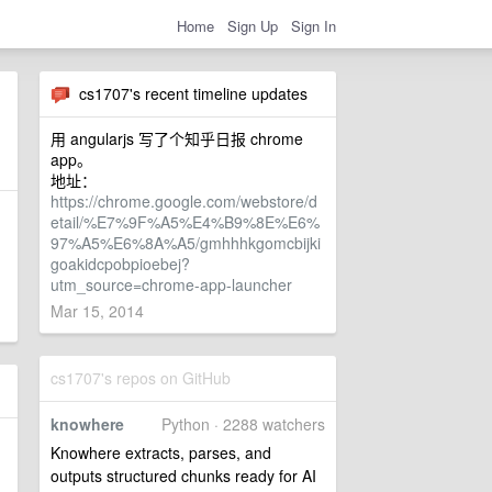
Home
Sign Up
Sign In
cs1707's recent timeline updates
用 angularjs 写了个知乎日报 chrome
app。
地址：
https://chrome.google.com/webstore/d
etail/%E7%9F%A5%E4%B9%8E%E6%
97%A5%E6%8A%A5/gmhhhkgomcbijki
goakidcpobpioebej?
utm_source=chrome-app-launcher
Mar 15, 2014
cs1707's repos on GitHub
knowhere
Python · 2288 watchers
Knowhere extracts, parses, and
outputs structured chunks ready for AI