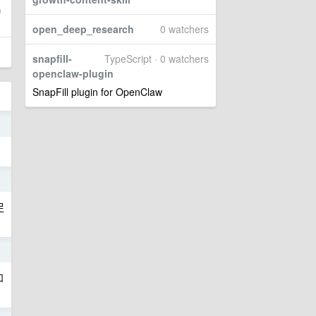
open_deep_research
0 watchers
snapfill-
TypeScript · 0 watchers
openclaw-plugin
SnapFill plugin for OpenClaw
o
7
足
7
和