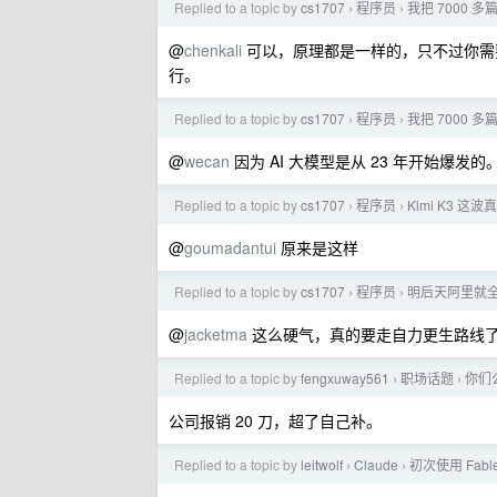
Replied to a topic by
cs1707
程序员
我把 7000
›
›
@
chenkali
可以，原理都是一样的，只不过你需要准
行。
Replied to a topic by
cs1707
程序员
我把 7000
›
›
@
wecan
因为 AI 大模型是从 23 年开始爆发的
Replied to a topic by
cs1707
程序员
Kimi K3 
›
›
@
goumadantui
原来是这样
Replied to a topic by
cs1707
程序员
明后天阿里就全
›
›
@
jacketma
这么硬气，真的要走自力更生路线
Replied to a topic by
fengxuway561
职场话题
你们公
›
›
公司报销 20 刀，超了自己补。
Replied to a topic by
leitwolf
Claude
初次使用 Fab
›
›