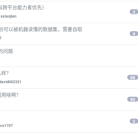
和具有跨平台能力者优先）
3
y
sxiaojian
成了一份可以被机器读懂的数据集，需要自取
9
7
接的问题
么样？
88
david082321
他们用啥啊？
90
2
cs1707