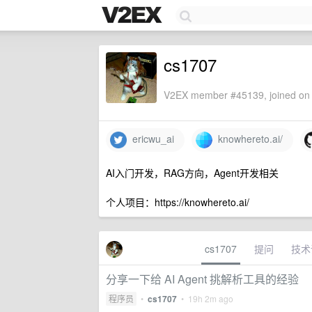
cs1707
V2EX member #45139, joined on 
ericwu_ai
knowhereto.ai/
AI入门开发，RAG方向，Agent开发相关
个人项目：https://knowhereto.ai/
cs1707
提问
技术
分享一下给 AI Agent 挑解析工具的经验
程序员
•
cs1707
•
19h 2m ago