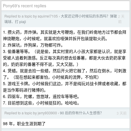
Pony69's recent replies
Replied to a topic by squirrel7105
大家还记得小时候玩的东西吗？弹玻
2 天
›
前
璃球、打 piaji
1. 攒火药，弄炸弹。其实就是大号鞭炮，在我们岭南地方过节都会拜
神烧鞭炮，小时候呢，就喜欢捡哑弹并拆开包装提取火药。
2. 炸屎坑，炸狗屎，万物都可炸。
3. 偷番薯等等。（说是偷，其实村里的人小孩大家都是认识，就是享
受被人追着刺激感。反正每次真的想去烩番薯，都是大伙去奶奶家拿
的，奶奶家的番薯不得不说，又大又甜。）
4. 煲蜡。就是去捡一些蜡，然后开火把它融了，然后在倒水，可刺激
了。（现在想起来都害怕，小时候真的流弊，不怕死）
5. 游戏王卡牌。小时候我们这边，并不是纯玩对战卡牌或者收藏，都
是当作筹码进行赌博的。
6. 四驱车，陀螺，悠悠球，遥控车等等吧。
7. 目前想到这些，小时候挺狂的。哈哈哈。
Replied to a topic by jerry933900
90 后的你有什么人生感悟？
3 天前
›
98 年，职业生涯到期了