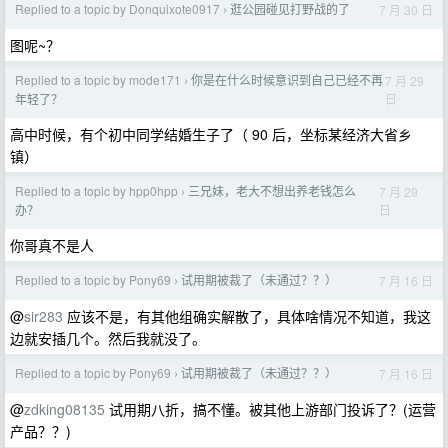
Replied to a topic by Donquixote0917
逛公园碰见打野战的了
7 月 30 日
›
图呢~？
Replied to a topic by mode171
你是在什么时候意识到自己已经不再
7 月 29
›
日
年轻了？
高中时候，有个初中同学结婚生子了（ 90 后，坐标某经济大省乡
镇）
Replied to a topic by hpp0hpp
三兄妹，老大不想出养老钱怎么
7 月 29
›
日
办？
你哥真不是人
Replied to a topic by Pony69
试用期被裁了（未通过？？）
7 月 16 日
›
@
sir283
应该不是，有其他组确实解散了，具体啥情况不知道，我这
边就安插几个。然后我就没了。
Replied to a topic by Pony69
试用期被裁了（未通过？？）
7 月 16 日
›
@
zdking08135
试用期八折，搞不懂。被其他上游部门投诉了？(运营
产品？？)