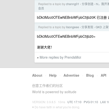
Replied to a topic by
channg01
分享创造
hi，我
›
›
会员
bDk3Mzc0OTEwNEBnbWFpbC5jb20K 已注册
Replied to a topic by
lisongeee
分享发现
GKD 上架
›
›
bDk3Mzc0OTEwNEBnbWFpbC5jb20=
谢谢大佬！
More replies by PrendsMoi
»
About
·
Help
·
Advertise
·
Blog
·
API
创意工作者们的社区
World is powered by solitude
VERSION: 3.9.8.5 · 10ms ·
UTC 17:10
·
PVG 01:10
·
LAX 1
♥ Do have faith in what you're doing.