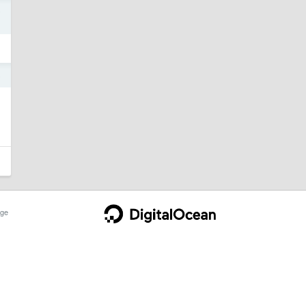
5
5
ge