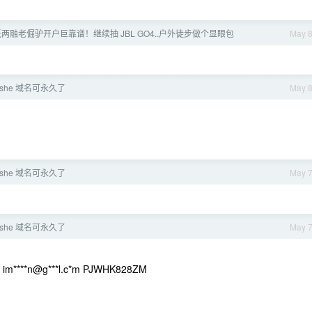
低两融老倔驴开户巨靠谱！继续抽 JBL GO4..户外徒步做个显眼包
May 
she 域名可永久了
May 
she 域名可永久了
May 
she 域名可永久了
May 
 im****n@g***l.c*m PJWHK828ZM