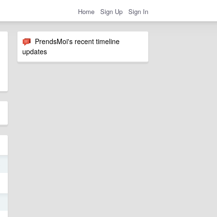
Home
Sign Up
Sign In
PrendsMoi's recent timeline
updates
6
2