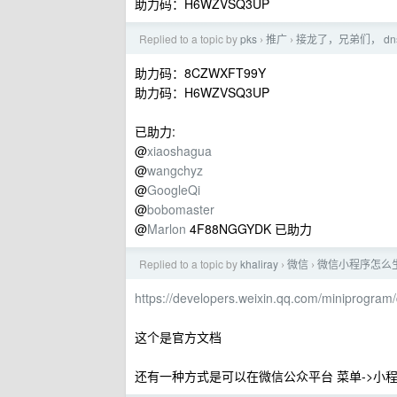
助力码：H6WZVSQ3UP
Replied to a topic by
pks
推广
接龙了，兄弟们， dn
›
›
助力码：8CZWXFT99Y
助力码：H6WZVSQ3UP
已助力:
@
xiaoshagua
@
wangchyz
@
GoogleQi
@
bobomaster
@
Marlon
4F88NGGYDK 已助力
Replied to a topic by
khaliray
微信
微信小程序怎么
›
›
https://developers.weixin.qq.com/miniprogra
这个是官方文档
还有一种方式是可以在微信公众平台 菜单->小