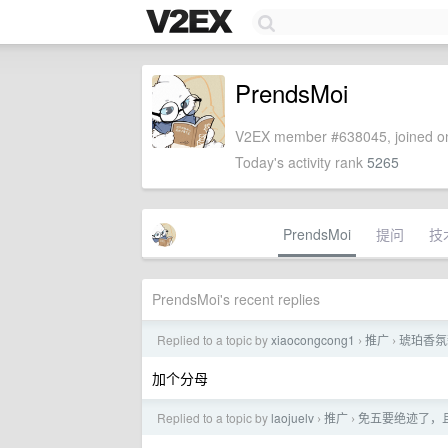
PrendsMoi
V2EX member #638045, joined on
Today's activity rank
5265
PrendsMoi
提问
技
PrendsMoi's recent replies
Replied to a topic by
xiaocongcong1
推广
琥珀香氛
›
›
加个分母
Replied to a topic by
laojuelv
推广
免五要绝迹了，且
›
›