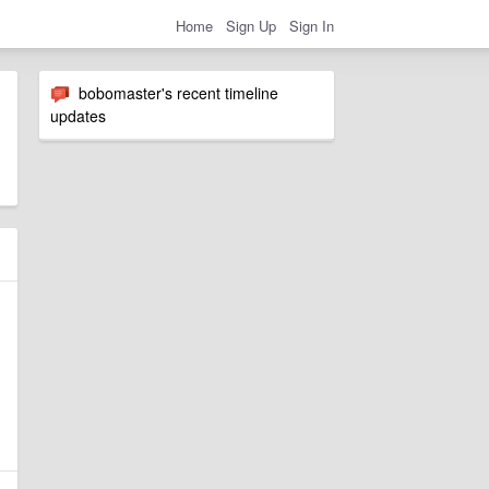
Home
Sign Up
Sign In
bobomaster's recent timeline
updates