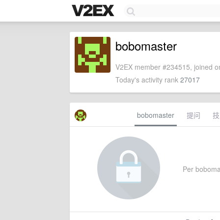
bobomaster
V2EX member #234515, joined on
Today's activity rank
27017
bobomaster
提问
技
Per bobomast