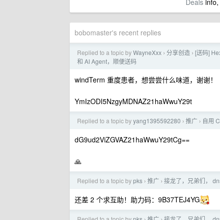
Deals
info,
bobomaster's recent replies
Replied to a topic by
WayneXxx
分享创造
[送码] 
›
›
和 AI Agent，顺便送码
windTerm 重度患者，想尝尝什么味道，谢谢！
YmIzODI5NzgyMDNAZ21haWwuY29t
Replied to a topic by
yang1395592280
推广
自用 
›
›
dG9ud2ViZGVAZ21haWwuY29tCg==
🙏
Replied to a topic by
pks
推广
接龙了，兄弟们， dn
›
›
还差 2 个求互助！助力码：9B37TEJ4YG
Replied to a topic by
pks
推广
接龙了，兄弟们， dn
›
›