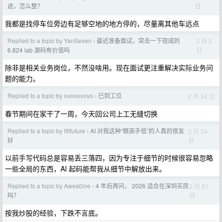
日
迹，怎么整？
我都是找停车位旁边有足够空地的地方停的，尽量离其他车远点
Replied to a topic by YanSeven
最近准备面试，突击一下现成的
3 月 2
›
日
6.824 lab 源码有价值吗
除非是相关业务岗位，不然没啥用。现在面试更注重解决实际业务问
题的能力。
Replied to a topic by ovovovovo
已到工位
2 月 24 日
›
春节期间在家干了一周，今天回公司上工无缝切换
Replied to a topic by ltltfuture
AI 对我这种“眼高手低”的人真的很友
2 月 24
›
日
好
以前手写代码总是容易丢三落四，因为专注于细节的时候很容易忽略
一些全局的东西，AI 起码能帮我从细节中解放出来。
Replied to a topic by Awes0me
4 年后再问， 2026 适合在深圳买房
2 月 21
›
日
吗？
按我炒股的经验，下跌不言底。