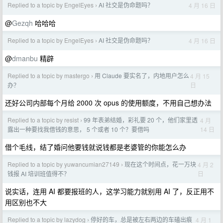
Replied to a topic by EngelEyes
AI 社交是伪命题吗？
4 月 16 日
›
@
Gezqh
哈哈哈
Replied to a topic by EngelEyes
AI 社交是伪命题吗？
4 月 16 日
›
@
dmanbu
精辟
Replied to a topic by mastergo
用 Claude 要实名了，内地用户怎么
4 月 15
›
日
办？
还好公司内部每个月给 2000 次 opus 的使用额度，不用自己想办法
Replied to a topic by resist
99 年表弟结婚，彩礼要 20 个，他们家里透
4 月
›
14 日
露出一种要找我借钱的意思， 5 个或者 10 个？要借吗
借个毛线，结了婚问他要钱就说钱都是老婆管的你能怎么办
Replied to a topic by yuwancumian27149
现在这个时间点，花一万块
4 月 2
›
日
钱报 AI 培训班值得不？
说实话，连用 AI 都要报班的人，这学习能力就别用 AI 了，反正用不
用区别也不大
Replied to a topic by lazydog
停好的车，总是被左右两边的车磕出痕
4 月 1
›