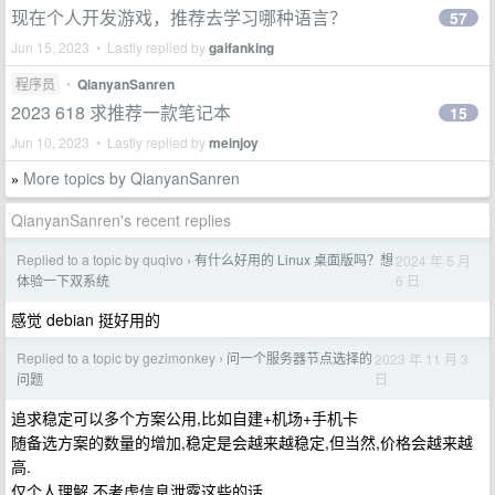
现在个人开发游戏，推荐去学习哪种语言？
57
Jun 15, 2023 • Lastly replied by
gaifanking
程序员
•
QianyanSanren
2023 618 求推荐一款笔记本
15
Jun 10, 2023 • Lastly replied by
meinjoy
More topics by QianyanSanren
»
QianyanSanren's recent replies
Replied to a topic by quqivo
有什么好用的 Linux 桌面版吗？想
2024 年 5 月
›
6 日
体验一下双系统
感觉 debian 挺好用的
Replied to a topic by gezimonkey
问一个服务器节点选择的
2023 年 11 月 3
›
日
问题
追求稳定可以多个方案公用,比如自建+机场+手机卡
随备选方案的数量的增加,稳定是会越来越稳定,但当然,价格会越来越
高.
仅个人理解,不考虑信息泄露这些的话.