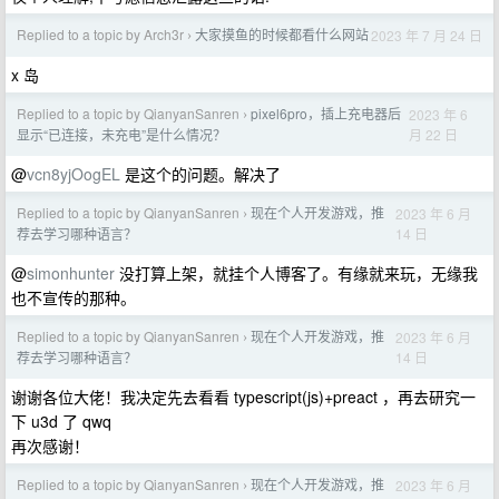
Replied to a topic by Arch3r
大家摸鱼的时候都看什么网站
2023 年 7 月 24 日
›
x 岛
Replied to a topic by QianyanSanren
pixel6pro，插上充电器后
2023 年 6
›
月 22 日
显示“已连接，未充电”是什么情况？
@
vcn8yjOogEL
是这个的问题。解决了
Replied to a topic by QianyanSanren
现在个人开发游戏，推
2023 年 6 月
›
14 日
荐去学习哪种语言？
@
simonhunter
没打算上架，就挂个人博客了。有缘就来玩，无缘我
也不宣传的那种。
Replied to a topic by QianyanSanren
现在个人开发游戏，推
2023 年 6 月
›
14 日
荐去学习哪种语言？
谢谢各位大佬！我决定先去看看 typescript(js)+preact ，再去研究一
下 u3d 了 qwq
再次感谢！
Replied to a topic by QianyanSanren
现在个人开发游戏，推
2023 年 6 月
›