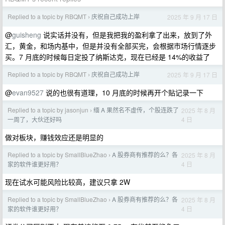
Replied to a topic by RBQMT
庆祝自己成功上岸
2025 年 9 月 17 日
›
@
guisheng
说实话并没有，但是我把我的盈利拿了出来，放到了外
汇，黄金，和场内基中，但是并没有全部买完，会根据市场行情逐步
买。7 月底的时候每日定投了纳斯达克，现在已经是 14%的收益了
Replied to a topic by RBQMT
庆祝自己成功上岸
2025 年 9 月 17 日
›
@
evan9527
说的也很有道理，10 月底的时候再开个贴记录一下
Replied to a topic by jasonjun
缅 A 果然名不虚传，个股连跌了
2025 年 8 月
›
4 日
一周了，大伙还好吗
做对板块，赚钱效应还是明显的
Replied to a topic by SmallBlueZhao
A 股券商有推荐的么？各
2025 年 8 月
›
4 日
家的软件谁更好用？
现在试水可能风险比较高，建议只拿 2W
Replied to a topic by SmallBlueZhao
A 股券商有推荐的么？各
2025 年 8 月
›
4 日
家的软件谁更好用？