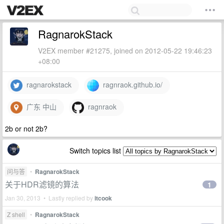
RagnarokStack
V2EX member #21275, joined on 2012-05-22 19:46:23
+08:00
ragnarokstack
ragnraok.github.io/
广东 中山
ragnraok
2b or not 2b?
Switch topics list
问与答
•
RagnarokStack
关于HDR滤镜的算法
1
Jan 30, 2013 • Lastly replied by
itcook
Z shell
•
RagnarokStack