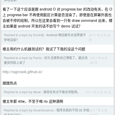
看了一下这个应该是跟 android O 对 progress bar 的改动有关，在 O
上 progress bar 不再使用脏区计算是否渲染了，即使是在屏幕外面也
会被不停的绘制，所以在这里会看到一只有 draw command 出来，楼
主如果是 android 开发的话不妨写个 demo 试试？
Replied to a topic by EricInBj
Android 微信聊天对话界面不
2017 年 8 月 26
›
日
停地渲染？
楼主用的什么机器测试的？我试了下我的没这个问题
Replied to a topic by Famio
好久没更新自己博客了，最近流
2017 年 8 月
›
25 日
量突然就上来了
http://ragnraok.github.io/
蹭蹭热点
Replied to a topic by dbow
我现在有点不敢去测智商。
2017 年 8 月 16 日
›
楼主年薪 40w，不至于喝 rio 这种酒啊
Replied to a topic by chuanchuanxu
程序员真的干到 35 岁就
2017 年 8 月
›
15 日
干不动了吗？