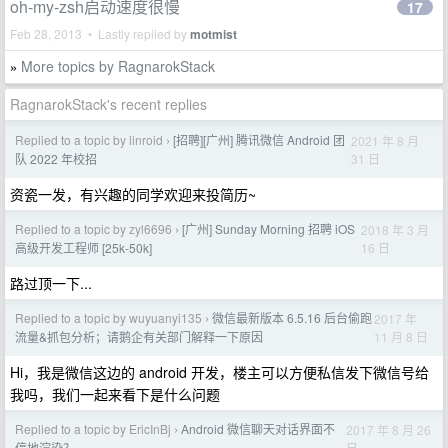
oh-my-zsh启动速度很慢
17
Feb 28, 2013 • Lastly replied by
motmist
More topics by RagnarokStack
»
RagnarokStack's recent replies
Replied to a topic by linroid
[招聘][广州] 腾讯微信 Android 团
2021 年 8 月
›
31 日
队 2022 年校招
资瓷一发，有兴趣的同学欢迎来投简历~
Replied to a topic by zyl6696
[广州] Sunday Morning 招聘 iOS
2018 年 3 月
›
16 日
高级开发工程师 [25k-50k]
路过顶一下...
Replied to a topic by wuyuanyi135
微信最新版本 6.5.16 后台偷跑
2017 年
›
11 月 8 日
流量&抓包分析；请鹅企有关部门解释一下原因
Hi，我是微信这边的 android 开发，楼主可以方便私信发下微信号给
我吗，我们一起来看下是什么问题
Replied to a topic by EricInBj
Android 微信聊天对话界面不
2017 年 8 月 26
›
日
停地渲染？