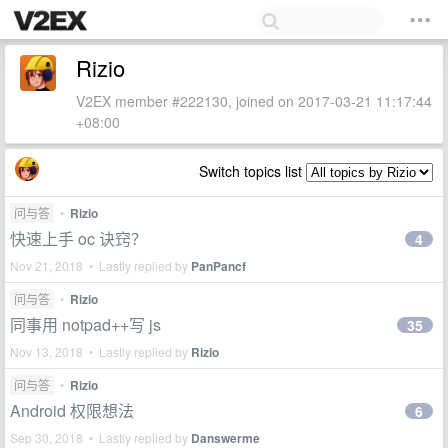
Rizio
V2EX member #222130, joined on 2017-03-21 11:17:44
+08:00
Switch topics list
问与答
•
Rizio
快速上手 oc 诀窍？
4
Nov 21, 2018 • Lastly replied by
PanPancf
问与答
•
Rizio
同事用 notpad++写 js
35
Nov 13, 2018 • Lastly replied by
Rizio
问与答
•
Rizio
Android 权限想法
6
Sep 30, 2018 • Lastly replied by
Danswerme