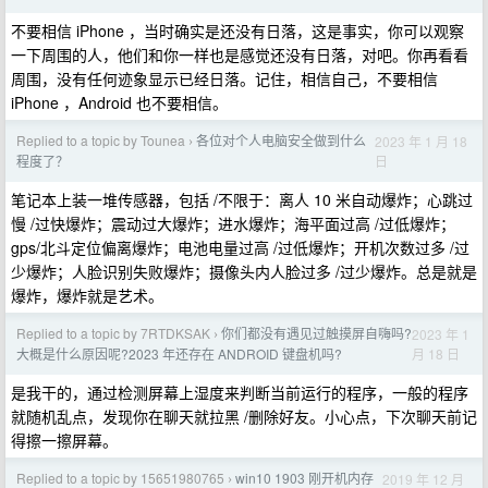
不要相信 iPhone ，当时确实是还没有日落，这是事实，你可以观察
一下周围的人，他们和你一样也是感觉还没有日落，对吧。你再看看
周围，没有任何迹象显示已经日落。记住，相信自己，不要相信
iPhone ，Android 也不要相信。
Replied to a topic by Tounea
各位对个人电脑安全做到什么
2023 年 1 月 18
›
日
程度了？
笔记本上装一堆传感器，包括 /不限于：离人 10 米自动爆炸；心跳过
慢 /过快爆炸；震动过大爆炸；进水爆炸；海平面过高 /过低爆炸；
gps/北斗定位偏离爆炸；电池电量过高 /过低爆炸；开机次数过多 /过
少爆炸；人脸识别失败爆炸；摄像头内人脸过多 /过少爆炸。总是就是
爆炸，爆炸就是艺术。
Replied to a topic by 7RTDKSAK
你们都没有遇见过触摸屏自嗨吗?
2023 年 1
›
月 18 日
大概是什么原因呢?2023 年还存在 ANDROID 键盘机吗?
是我干的，通过检测屏幕上湿度来判断当前运行的程序，一般的程序
就随机乱点，发现你在聊天就拉黑 /删除好友。小心点，下次聊天前记
得擦一擦屏幕。
Replied to a topic by 15651980765
win10 1903 刚开机内存
2019 年 12 月
›