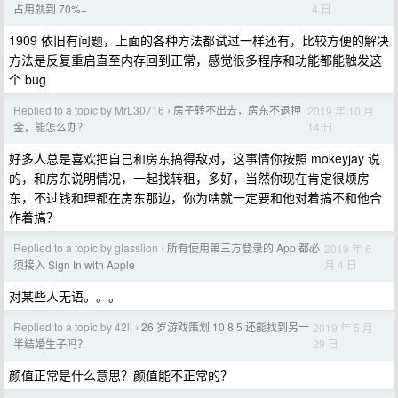
4 日
占用就到 70%+
1909 依旧有问题，上面的各种方法都试过一样还有，比较方便的解决
方法是反复重启直至内存回到正常，感觉很多程序和功能都能触发这
个 bug
Replied to a topic by MrL30716
房子转不出去，房东不退押
2019 年 10 月
›
14 日
金，能怎么办？
好多人总是喜欢把自己和房东搞得敌对，这事情你按照 mokeyjay 说
的，和房东说明情况，一起找转租，多好，当然你现在肯定很烦房
东，不过钱和理都在房东那边，你为啥就一定要和他对着搞不和他合
作着搞？
Replied to a topic by glasslion
所有使用第三方登录的 App 都必
2019 年 6
›
月 4 日
须接入 Sign In with Apple
对某些人无语。。。
Replied to a topic by 42ll
26 岁游戏策划 10 8 5 还能找到另一
2019 年 5 月
›
29 日
半结婚生子吗？
颜值正常是什么意思？颜值能不正常的？