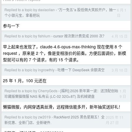
Replied to a topic by daxiaolian
“万一免五”a 股低佣大笑脸开户，抽一
6 月 1
›
日
个小银元宝，拿着把玩
参与一下
Replied to a topic by fishlium
cursor 按次数计费变成 2000 次？
4 月 15 日
›
早上起来也发现了，claude-4.6-opus-max-thinking 现在使用 8 个
request ，原来是 2 个，像是变相涨价的前奏。方便后面调价，新模
型就可以有的 7 个请求，有的 15 个请求。
Replied to a topic by ingrowthly
吐槽一下 DeepSeek 余额清空
3 月 10 日
›
25 年 1 月，100 元还在
Replied to a topic by CherryGods
[福利] 2026 新年第一波：送顶配创始
1 月
›
9 日
珍藏版懒猫微服 NAS 私有云 (LC-02 32G+8T) 及机械键盘
懒猫微服，内网穿透真丝滑，远程微信能多开，新年抽奖送好礼！
Replied to a topic by zw2019
RackNerd 2025 黑色星期五！全
2025 年 11
›
月 27 日
新优惠、全新门店、全新硬件.