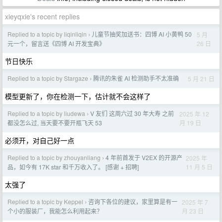
xieyqxie's recent replies
Replied to a topic by liqinliqin
儿童节抽奖加送书：四博 AI 小黄鸭 50
5 月
›
26 日
元一个，留言送《四博 AI 开发宝典》
节日快乐
Replied to a topic by Stargaze
腾讯的朱雀 AI 检测助手不太准确
5 月 21 日
›
模型更新了，你在检测一下，估计就不会这样了
Replied to a topic by liudewa
V 友们 这周六过 30 年大寿 之前
2025 年 12
›
月 19 日
都没怎么过, 当天要不要开瓶飞天 53
必须开，对自己好一点
Replied to a topic by zhouyanliang
4 年前首发于 V2EX 的开源产
2025 年
›
11 月 5 日
品，如今有 17K star 和千万收入了。 [感谢 + 招聘]
太强了
Replied to a topic by Keppel
咨询下各位的建议，家里算是有一
2025 年 7
›
月 23 日
个小的服装厂，我能怎么利用起来？