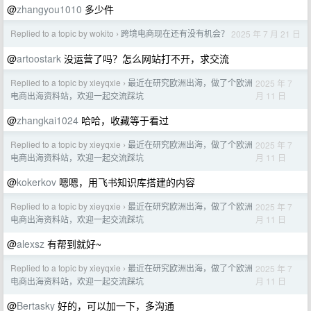
@
zhangyou1010
多少件
Replied to a topic by wokito
跨境电商现在还有没有机会？
2025 年 7 月 21 日
›
@
artoostark
没运营了吗？怎么网站打不开，求交流
Replied to a topic by xieyqxie
最近在研究欧洲出海，做了个欧洲
2025 年 7
›
月 11 日
电商出海资料站，欢迎一起交流踩坑
@
zhangkai1024
哈哈，收藏等于看过
Replied to a topic by xieyqxie
最近在研究欧洲出海，做了个欧洲
2025 年 7
›
月 11 日
电商出海资料站，欢迎一起交流踩坑
@
kokerkov
嗯嗯，用飞书知识库搭建的内容
Replied to a topic by xieyqxie
最近在研究欧洲出海，做了个欧洲
2025 年 7
›
月 11 日
电商出海资料站，欢迎一起交流踩坑
@
alexsz
有帮到就好~
Replied to a topic by xieyqxie
最近在研究欧洲出海，做了个欧洲
2025 年 7
›
月 11 日
电商出海资料站，欢迎一起交流踩坑
@
Bertasky
好的，可以加一下，多沟通