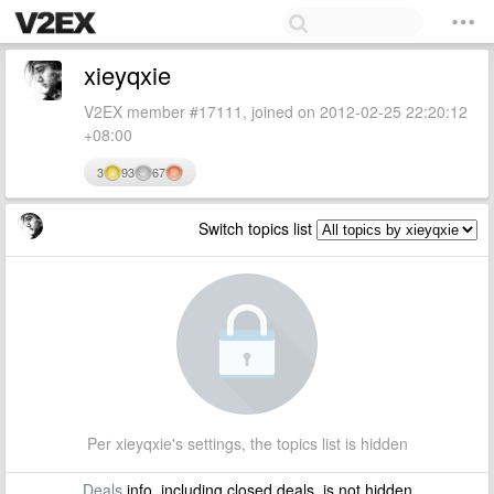
xieyqxie
V2EX member #17111, joined on 2012-02-25 22:20:12
+08:00
3
93
67
Switch topics list
Per xieyqxie's settings, the topics list is hidden
Deals
info, including closed deals, is not hidden