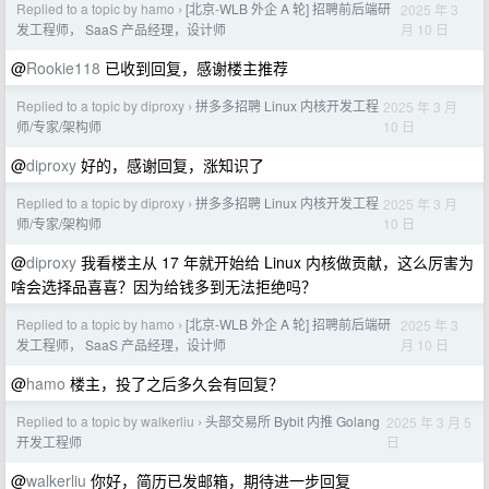
Replied to a topic by hamo
[北京-WLB 外企 A 轮] 招聘前后端研
2025 年 3
›
月 10 日
发工程师， SaaS 产品经理，设计师
@
Rookie118
已收到回复，感谢楼主推荐
Replied to a topic by diproxy
拼多多招聘 Linux 内核开发工程
2025 年 3 月
›
10 日
师/专家/架构师
@
diproxy
好的，感谢回复，涨知识了
Replied to a topic by diproxy
拼多多招聘 Linux 内核开发工程
2025 年 3 月
›
10 日
师/专家/架构师
@
diproxy
我看楼主从 17 年就开始给 Linux 内核做贡献，这么厉害为
啥会选择品喜喜？因为给钱多到无法拒绝吗？
Replied to a topic by hamo
[北京-WLB 外企 A 轮] 招聘前后端研
2025 年 3
›
月 10 日
发工程师， SaaS 产品经理，设计师
@
hamo
楼主，投了之后多久会有回复？
Replied to a topic by walkerliu
头部交易所 Bybit 内推 Golang
2025 年 3 月 5
›
日
开发工程师
@
walkerliu
你好，简历已发邮箱，期待进一步回复