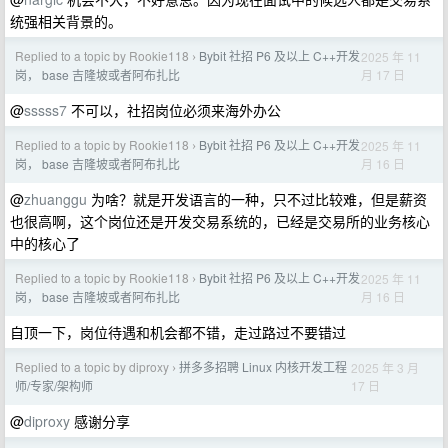
统强相关背景的。
Replied to a topic by Rookie118
Bybit 社招 P6 及以上 C++开发
2025 年 11
›
月 17 日
岗， base 吉隆坡或者阿布扎比
@
sssss7
不可以，社招岗位必须来海外办公
Replied to a topic by Rookie118
Bybit 社招 P6 及以上 C++开发
2025 年 11
›
月 16 日
岗， base 吉隆坡或者阿布扎比
@
zhuanggu
为啥？就是开发语言的一种，只不过比较难，但是薪资
也很高啊，这个岗位还是开发交易系统的，已经是交易所的业务核心
中的核心了
Replied to a topic by Rookie118
Bybit 社招 P6 及以上 C++开发
2025 年 11
›
月 16 日
岗， base 吉隆坡或者阿布扎比
自顶一下，岗位待遇和机会都不错，走过路过不要错过
Replied to a topic by diproxy
拼多多招聘 Linux 内核开发工程
2025 年 3 月
›
17 日
师/专家/架构师
@
diproxy
感谢分享