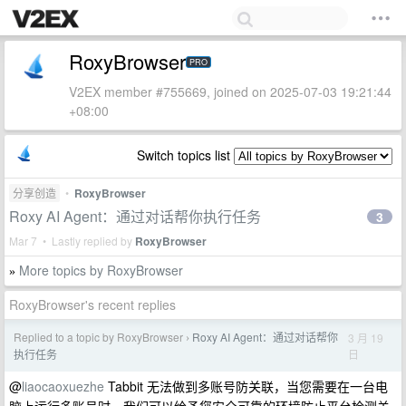
RoxyBrowser
PRO
V2EX member #755669, joined on 2025-07-03 19:21:44
+08:00
Switch topics list
分享创造
•
RoxyBrowser
Roxy AI Agent：通过对话帮你执行任务
3
Mar 7 • Lastly replied by
RoxyBrowser
More topics by RoxyBrowser
»
RoxyBrowser's recent replies
Replied to a topic by RoxyBrowser
Roxy AI Agent：通过对话帮你
3 月 19
›
日
执行任务
@
liaocaoxuezhe
Tabbit 无法做到多账号防关联，当您需要在一台电