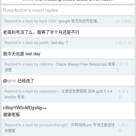
RustyAnchor's recent replies
Replied to a topic by frank1256
google 账号风控咋处理。
48 分钟前
›
老哥的号活了么，我等了半个月还是不行
Replied to a topic by jedeft
last day 了
7 月 31 日
›
我今天也是 last day
Replied to a topic by mikifuns
Oracle Always Free Resources 政策
6 月 18
›
日
调整
@
qinxi
已经改了
Replied to a topic by uppppppp1
注册送免费额度 支持 gpt5.5 5.4
6 月 4
›
日
pro20x 号池
cWxpYW5nMDgxNg==
谢谢老板
Replied to a topic by yunxuanzhang22
中转站纯 pro 号池注册送体
6 月 4
›
日
验额度