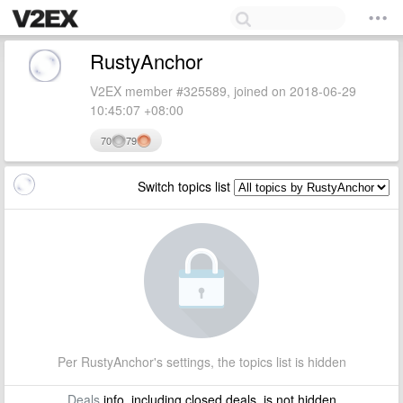
RustyAnchor
V2EX member #325589, joined on 2018-06-29
10:45:07 +08:00
70
79
Switch topics list
Per RustyAnchor's settings, the topics list is hidden
Deals
info, including closed deals, is not hidden