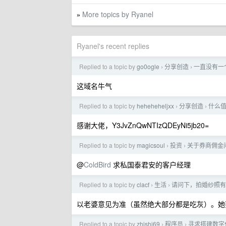
More topics by Ryanel
»
Ryanel's recent replies
Replied to a topic by
go0ogle
分享创造
一直没有一
›
›
这域名牛气
Replied to a topic by
heheheheljxx
分享创造
什么
›
›
感谢大佬，Y3JvZnQwNTIzQDEyNi5jb20=
Replied to a topic by
magicsoul
投资
关于券商佣金
›
›
@
ColdBird
求私国泰君安的客户经理
Replied to a topic by
clacf
生活
请问下，拍婚纱照有
›
›
以老婆意见为准（虽然绝大部分都是吃灰）。她
Replied to a topic by
zhishi69
程序员
寻求搭建数字
›
›