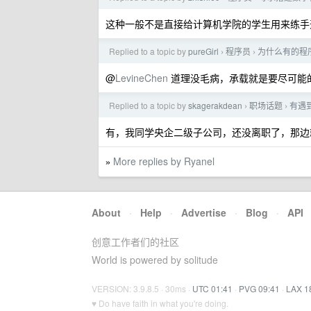
这种一般不是直接给计算机学院的学生用来练手
Replied to a topic by
pureGirl
程序员
为什么有的程
›
›
@
LevineChen
道理没毛病，承载就是要尽可能
Replied to a topic by
skagerakdean
职场话题
有遇到
›
›
有，我同学央企二级子公司，还没离职了，那边
More replies by Ryanel
»
About
·
Help
·
Advertise
·
Blog
·
API
创意工作者们的社区
World is powered by solitude
VERSION: 3.9.8.5 · 30ms ·
UTC 01:41
·
PVG 09:41
·
LAX 1
♥ Do have faith in what you're doing.