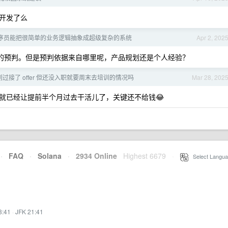
开发了么
序员能把很简单的业务逻辑抽象成超级复杂的系统
Apr 2, 202
的预判。但是预判依据来自哪里呢，产品规划还是个人经验？
过接了 offer 但还没入职就要周末去培训的情况吗
Mar 28, 202
就已经让提前半个月过去干活儿了，关键还不给钱😂
·
FAQ
·
Solana
·
2934 Online
Highest 6679
·
Select Langua
8:41
·
JFK 21:41