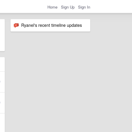
Home
Sign Up
Sign In
Ryanel's recent timeline updates