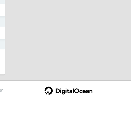
5
5
ge