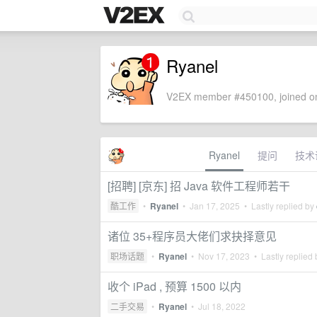
Ryanel
V2EX member #450100, joined on
Ryanel
提问
技术
[招聘] [京东] 招 Java 软件工程师若干
酷工作
•
Ryanel
•
Jan 17, 2025
• Lastly replied by
诸位 35+程序员大佬们求抉择意见
职场话题
•
Ryanel
•
Nov 17, 2023
• Lastly replied
收个 iPad , 预算 1500 以内
二手交易
•
Ryanel
•
Jul 18, 2022