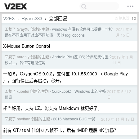
V2EX
Ryans233
全部回复
回复总数
12
›
›
回复了 GrayXu 创建的主题
windows 有没有软件可以提供一个按
2024 年 6
›
月 15 日
键在不同应用下对应不同功能，类似 logi options
X-Mouse Button Control
回复了 aaronly 创建的主题
Android Pie (氢 OS) 冷启动支付宝 2
2019 年 1 月
›
11 日
秒以上，各位有遇见过吗
一加 5，OxygenOS 9.0.2，支付宝 10.1.55.9000 （ Google Play
）。强行停止后再启动，秒开。
回复了 xupefei 创建的主题
QuickLook： Windows 上的空格
2017 年 5 月 2
›
日
预览
相当好用，支持 LZ。能支持 Markdown 就更好了。
回复了 hoythan 创建的主题
2016 Macbook BUG 一览
2016 年 11 月 18 日
›
前有 GT710M 仙剑 6 八帧不卡，后有 rMBP 屁股 4K 流畅？