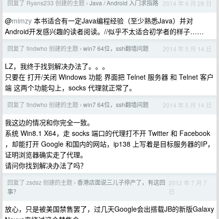
回复了 Ryans233 创建的主题
Java / Android 入门求指路
2014 年 6 月 28 日
›
@
mimzy
本书适合有一定Java编程经验（至少熟悉Java）并对
Android开发感兴趣的读者阅读。//似乎不太适合初学者的样子……
回复了 findwho 创建的主题
win7 64位，ssh翻墙问题
2014 年 5 月 14 日
›
LZ，我终于找到解决办法了。。。
只要在 打开/关闭 Windows 功能 界面把 Telnet 服务器 和 Telnet 客户
端 这两个功能勾上，socks 代理就正常了。
回复了 findwho 创建的主题
win7 64位，ssh翻墙问题
2014 年 5 月 14 日
›
我这边的情况和你完全一致。
系统 Win8.1 X64，走 socks 端口的代理打不开 Twitter 和 Facebook
，却能打开 Google 和国内的网站，ip138 上写着是目标服务器的IP，
证明浏览器确实走了代理。
请问你找到解决办法了吗？
回复了 zsdsz 创建的主题
香港店面说三儿子停产了，有这回
2012 年 7 月 7
›
日
事？
放心，只是被美国禁售罢了，过几天Google会出搭载JB的新版Galaxy