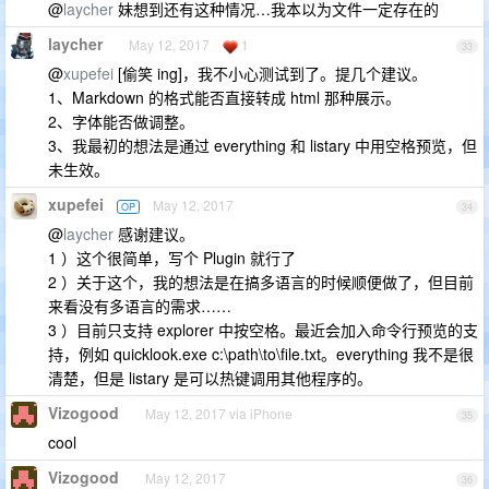
@
laycher
妹想到还有这种情况…我本以为文件一定存在的
laycher
May 12, 2017
1
33
@
xupefei
[偷笑 ing]，我不小心测试到了。提几个建议。
1、Markdown 的格式能否直接转成 html 那种展示。
2、字体能否做调整。
3、我最初的想法是通过 everything 和 listary 中用空格预览，但
未生效。
xupefei
May 12, 2017
OP
34
@
laycher
感谢建议。
1 ）这个很简单，写个 Plugin 就行了
2 ）关于这个，我的想法是在搞多语言的时候顺便做了，但目前
来看没有多语言的需求……
3 ）目前只支持 explorer 中按空格。最近会加入命令行预览的支
持，例如 quicklook.exe c:\path\to\file.txt。everything 我不是很
清楚，但是 listary 是可以热键调用其他程序的。
Vizogood
May 12, 2017 via iPhone
35
cool
Vizogood
May 12, 2017
36