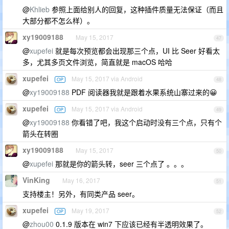
@
Khlieb
参照上面给别人的回复，这种插件质量无法保证（而且
大部分都不怎么样）。
xy19009188
May 15, 2017
47
@
xupefei
就是每次预览都会出现那三个点，UI 比 Seer 好看太
多，尤其多页文件浏览，简直就是 macOS 哈哈
xupefei
May 15, 2017 via Android
OP
48
@
xy19009188
PDF 阅读器我就是跟着水果系统山寨过来的😀
xupefei
May 15, 2017 via Android
OP
49
@
xy19009188
你看错了吧，我这个启动时没有三个点，只有个
箭头在转圈
xy19009188
May 15, 2017
50
@
xupefei
那就是你的箭头转，seer 三个点了 。。。
VinKing
May 16, 2017
51
支持楼主！另外，有同类产品 seer。
xupefei
May 19, 2017
OP
52
@
zhou00
0.1.9 版本在 win7 下应该已经有半透明效果了。