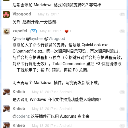
后期会添加 Markdown 格式的预览支持吗? 非常棒
Vizogood
May 12, 2017
37
另外 ,感谢开源,十分感谢.
xupefei
May 13, 2017
1
OP
38
@
levie
@
laycher
@
Vizogood
刚刚加入了命令行预览的支持，语法是 QuickLook.exe
C:\path\to\file.txt。第一次调用时显示预览，再次调用时退出，
与后台的守护进程相互独立（空格键只对后台的守护进程有效，
对命令行调用无效）。Total Commander 里把 F3 快捷键修改
一下就能用了：按 F3 预览，再按 F3 关闭。
明天再写个 Markdown 插件，写完再发新版下载。
Khlieb
May 13, 2017 via Android
39
是否调用 Windows 自带文件预览功能载入缩略图？
Khlieb
May 13, 2017 via Android
40
@
codehz
这等插件可以用 Autoruns 查出来
Khlieb
May 13, 2017 via Android
41