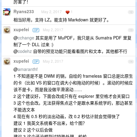
厉害了！
Ryans233
May 2, 2017
1
12
相当好用，支持 LZ。能支持 Markdown 就更好了。
xupefei
May 2, 2017
OP
13
@
cchange
其实是用了 MuPDF，我只是从 Sumatra PDF 里复
制了一个 DLL 过来 :)
@
codehz
自带的预览功能只能看看图片和文本，其他都不行
xupefei
May 2, 2017
OP
14
@
amaranthf
1 不知道是不是 DWM 的锅，自绘的 frameless 窗口总是比原生
的卡（比如 VS 的窗口在调大小和拖动的时候）。滚动的时候应
该不是卡，而是我没做平滑滚动……
2 这个建议好，下面会改成只有在 explorer 里空格才会关窗口
3 这个也会改。无法获得焦点这个是跟水果系统学的，那边甚至
不能选文本
4 现在有 0.5 秒的淡出动画，改 0.2 秒估计就会觉得快了
建议 1 我英文系统看不出来，给个图？
建议 2 这个以后会做
建议 3 这个还没想到过特殊处理，蛤蛤