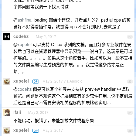
字体问题等我调一下找人试试
@
ashfinal
loading 图给个建议，好看点儿的？ psd ai eps 的预
览好不好得看插件咯，我觉得 eps 不会好到哪儿去就是了
codehz
May 2, 2017
22
@
xupefei
可以支持 Office 系列的文档，而且好多专业软件在安
装后也可以在资源管理器中显示预览——说白了，这玩意是可以
扩展的。。。。。如果从这个角度着手，比如可以为一些不支持
的文件类型编写生成预览的扩展。。。我觉得这条路才是正
路。。
xupefei
May 2, 2017 via Android
OP
23
@
codehz
倒是可以写个扩展来支持从 preview handler 中读取
预览。问题是不知道这个扩展到底有多少软件在用…说不定到最
后还是自己写不需要安装相关程序的扩展比较实用…
ifaii
May 2, 2017
24
不能启动，报错了，未能加载文件或程序集
xupefei
May 2, 2017
OP
25