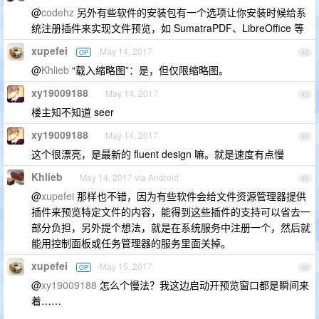
@
codehz
另外有些软件的安装包有一个选项让你安装时候给系
统注册插件来实现文件预览，如 SumatraPDF、LibreOffice 等
xupefei
May 14, 2017
OP
42
@
Khlieb
“载入缩略图”：是，但仅限缩略图。
xy19009188
May 14, 2017
43
楼主知不知道 seer
xy19009188
May 14, 2017
44
这个很漂亮，是最新的 fluent design 嘛。就是速度有点慢
Khlieb
May 14, 2017 via Android
45
@
xupefei
那样也不错，因为有些软件会给文件资源管理器提供
插件来预览特定文件的内容，能得到这些插件的支持可以省去一
部分负担，另外提个想法，就是在系统服务中注册一个，然后就
能用控制面板或任务管理器的服务里面关掉。
xupefei
May 15, 2017
OP
46
@
xy19009188
怎么个慢法？我这边启动开预览窗口都是瞬间来
着……