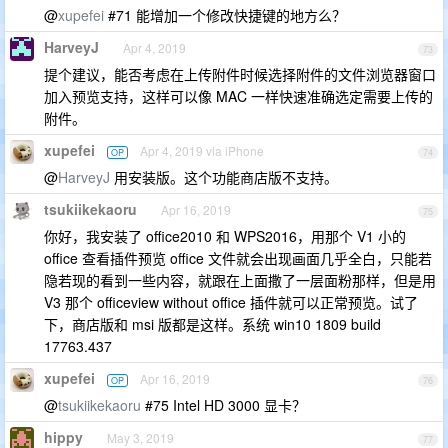
@
xupefei
#71 能增加一个修改快捷键的地方么？
HarveyJ
Apr 4, 2019
73
提个建议，能否考虑在上传附件时候选择附件的文件浏览器窗口
加入预览支持，这样可以像 MAC 一样快速准确选定需要上传的
附件。
xupefei
Apr 4, 2019 via iPhone
OP
74
@
HarveyJ
用安装版。这个功能商店版不支持。
tsukiikekaoru
Apr 16, 2019
75
你好，我安装了 office2010 和 WPS2016，用那个 V1 小的
office 查看插件预览 office 文件就会出现画面几乎全白，只能若
隐若现的看到一些内容，就跟在上面撒了一层面粉那样，但是用
V3 那个 officeview without office 插件就可以正常预览。试了
下，商店版和 msi 版都是这样。系统 win10 1809 build
17763.437
xupefei
Apr 16, 2019
OP
76
@
tsukiikekaoru
#75 Intel HD 3000 显卡？
hippy
May 3, 2019
77