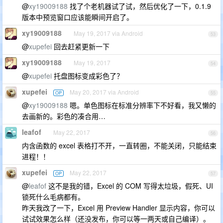
@
xy19009188
找了个老机器试了试，然后优化了一下，0.1.9
版本中预览窗口应该能瞬间开启了。
xy19009188
May 19, 2017 via Android
53
@
xupefei
回去赶紧更新一下
xy19009188
May 19, 2017
54
@
xupefei
托盘图标变成彩色了？
xupefei
May 20, 2017 via Android
OP
55
@
xy19009188
嗯。单色图标在标准分辨率下不好看，我又懒的
去画新的。彩色的凑合用…
leafof
May 22, 2017
56
内含函数的 excel 表格打不开，一直转圈，不能关闭，只能结束
进程！！
xupefei
May 22, 2017
OP
57
@
leafof
这不是我的错，Excel 的 COM 写得太垃圾，假死、UI
锁死什么毛病都有。
昨天我改了一下，Excel 用 Preview Handler 显示内容，你可以
试试效果怎么样（还没发布，你可以等一两天或自己编译）。