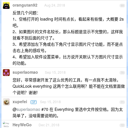
orangutan92
Aug 24, 2018
69
反馈几个问题：
1、空格打开的 loading 时间有点长，看起来有些慢，大概要 2s
吧。
2、如果图片的文件名较长，那么标题是显示不完整的，这样我
就看不到后面的尺寸了。
3、希望添加左下角或右下角尺寸显示图片尺寸功能，而不是点
击右上角的感叹号。
4、希望加入软件设置菜单，比方说开关默认下方图片尺寸显示
的功能。
superlaomao
Sep 15, 2018
70
您好，非常感谢开发了这么优秀的工具，有一点我不太清除，
QuickLook everything 这两个怎么联用啊？能不能在文档里面做
个说明？谢谢!
xupefei
Sep 15, 2018
OP
71
@
superlaomao
#70 在 Everything 里选中文件按空格。因为太
简单了，没啥需要说明的。
HeyWeGo
Dec 21, 2018
72