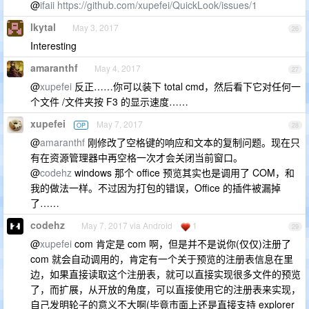
@
ifaii
https://github.com/xupefei/QuickLook/issues/1
lkytal
May 3, 2017
26
Interesting
amaranthf
May 4, 2017
27
@
xupefei
反正……你可以装下 total cmd，然后看下它对任何一
个文件 /文件夹按 F3 的显示速度……
xupefei
May 7, 2017
OP
28
@
amaranthf
刚修改了空格键的响应和文本的复制问题。现在只
有在资源管理器中再空格一次才会关闭当前窗口。
@
codehz
windows 那个 office 预览其实也是调用了 COM，和
我的做法一样。不过因为打包的错误，Office 的插件被漏掉
了……
codehz
May 7, 2017 via Android
1
29
@
xupefei
com 肯定是 com 啊，但是并不是说你(仅仅)注册了
com 就会自动调用的，肯定有一个关于预览的注册表信息在里
边，如果直接读取这个注册表，就可以直接实现很多文件的预览
了，而扩展，从开放的角度，可以直接使用它的注册表来实现，
自己发明轮子的意义不大啊(毕竟市面上还是直接支持 explorer