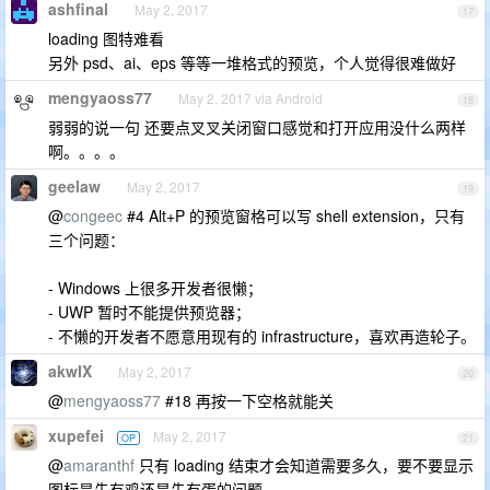
ashfinal
May 2, 2017
17
loading 图特难看
另外 psd、ai、eps 等等一堆格式的预览，个人觉得很难做好
mengyaoss77
May 2, 2017 via Android
18
弱弱的说一句 还要点叉叉关闭窗口感觉和打开应用没什么两样
啊。。。。
geelaw
May 2, 2017
19
@
congeec
#4 Alt+P 的预览窗格可以写 shell extension，只有
三个问题：
- Windows 上很多开发者很懒；
- UWP 暂时不能提供预览器；
- 不懒的开发者不愿意用现有的 infrastructure，喜欢再造轮子。
akwIX
May 2, 2017
20
@
mengyaoss77
#18 再按一下空格就能关
xupefei
May 2, 2017
OP
21
@
amaranthf
只有 loading 结束才会知道需要多久，要不要显示
图标是先有鸡还是先有蛋的问题……