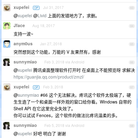
xupefei
Jul 31, 2017
OP
63
@
xupefei
@
Livid
上面的发错地方了，求删。
Jface
Aug 18, 2017
64
支持一波~
anym0us
Jan 27, 2018
65
突然想到这个功能，万能的 V 友果然有，感谢
sunnymiao
Feb 3, 2018 via Android
66
@
xupefei
腾讯桌面整理软件打开时 在桌面上不能预览呀 求解决
https://guanjia.qq.com/product/zmzl/
xupefei
Feb 3, 2018
OP
67
@
sunnymiao
#66 这个无法解决。疼讯这个软件太极端了，硬
生生造了一个和桌面一样外观的窗口给你看。Windows 自带的
Shell API 在它这里完全失效了。
你可以试试 Fences，这个软件的做法比疼讯温柔的多。
sunnymiao
Feb 5, 2018 via Android
68
@
xupefei
好吧 明白了 谢谢