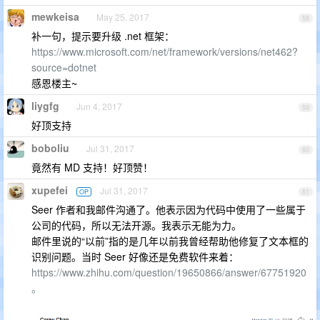
mewkeisa
May 25, 2017
58
补一句，提示要升级 .net 框架：
https://www.microsoft.com/net/framework/versions/net462?
source=dotnet
感恩楼主~
liygfg
Jun 4, 2017
59
好顶支持
boboliu
Jul 31, 2017
60
竟然有 MD 支持！好顶赞！
xupefei
Jul 31, 2017
OP
61
Seer 作者和我邮件沟通了。他表示因为代码中使用了一些属于
公司的代码，所以无法开源。我表示无能为力。
邮件里说的“以前”指的是几年以前我曾经帮助他修复了文本框的
识别问题。当时 Seer 好像还是免费软件来着：
https://www.zhihu.com/question/19650866/answer/67751920
。