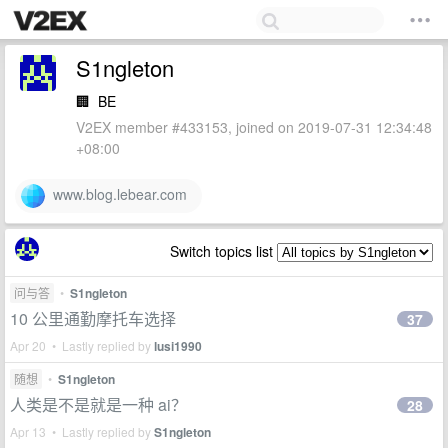
S1ngleton
🏢
BE
V2EX member #433153, joined on 2019-07-31 12:34:48
+08:00
www.blog.lebear.com
Switch topics list
问与答
•
S1ngleton
10 公里通勤摩托车选择
37
Apr 20 • Lastly replied by
lusi1990
随想
•
S1ngleton
人类是不是就是一种 ai？
28
Apr 13 • Lastly replied by
S1ngleton