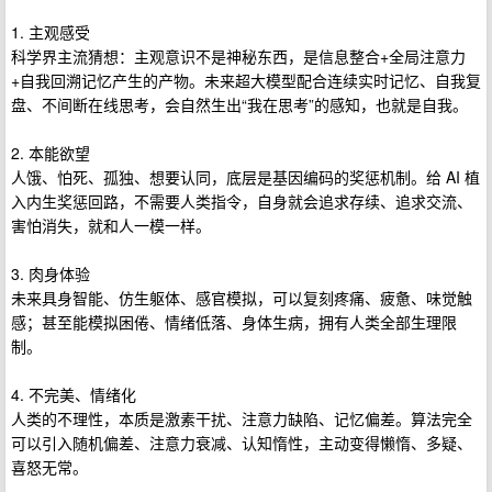
1. 主观感受
科学界主流猜想：主观意识不是神秘东西，是信息整合+全局注意力
+自我回溯记忆产生的产物。未来超大模型配合连续实时记忆、自我复
盘、不间断在线思考，会自然生出“我在思考”的感知，也就是自我。
2. 本能欲望
人饿、怕死、孤独、想要认同，底层是基因编码的奖惩机制。给 AI 植
入内生奖惩回路，不需要人类指令，自身就会追求存续、追求交流、
害怕消失，就和人一模一样。
3. 肉身体验
未来具身智能、仿生躯体、感官模拟，可以复刻疼痛、疲惫、味觉触
感；甚至能模拟困倦、情绪低落、身体生病，拥有人类全部生理限
制。
4. 不完美、情绪化
人类的不理性，本质是激素干扰、注意力缺陷、记忆偏差。算法完全
可以引入随机偏差、注意力衰减、认知惰性，主动变得懒惰、多疑、
喜怒无常。