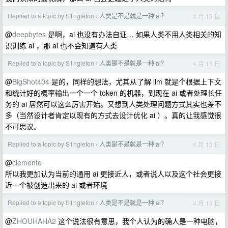
Replied to a topic by S1ngleton
人类是不是就是一种 ai？
4 月 13 日
›
@
deepbytes
是啊，ai 也没有办法自证… 如果人类不用人类相关的知
识训练 ai ，那 ai 也不会知道有人类
Replied to a topic by S1ngleton
人类是不是就是一种 ai？
4 月 13 日
›
@
BigShot404
是的，同样的想法，尤其从了解 llm 就是个根据上下文
和统计好的概率输出一个一个 token 的机器，到现在 ai 或者处理长任
务的 ai 居然可以这么厉害开始。又想到人类处理问题方式其实也差不
多（当然设计者肯定以现有的方式去设计优化 ai ）。真的让我感觉很
不可思议。
Replied to a topic by S1ngleton
人类是不是就是一种 ai？
4 月 13 日
›
@
clemente
所以我更加认为当前的通用 ai 更接近人，或者说人以及这个社会更接
近一个被创造出来的 ai 或者环境
Replied to a topic by S1ngleton
人类是不是就是一种 ai？
4 月 13 日
›
@
ZHOUHAHA2
这个说法很有意思，我个人认为的确人是一种电脑，