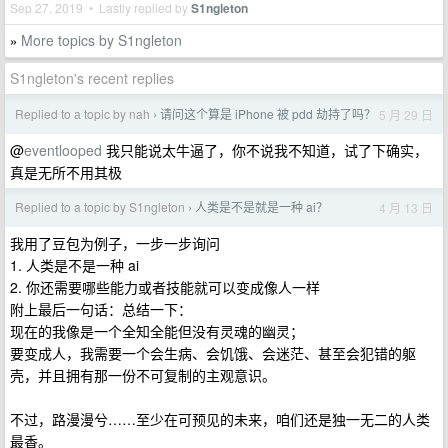
Sep 27, 2019 • Lastly replied by
S1ngleton
More topics by S1ngleton
»
S1ngleton's recent replies
Replied to a topic by nah
请问这个算是 iPhone 被 pdd 劫持了吗？
5 月 29 日
›
@
eventlooped
我只能说太牛逼了，你不说我不知道，试了下确实，
真是无所不用其极
Replied to a topic by S1ngleton
人类是不是就是一种 ai？
4 月 13 日
›
我用了豆包为例子，一步一步询问
1. 人类是不是一种 ai
2. 你还需要哪些能力或者技能就可以变成像人一样
附上最后一句话：总结一下：
现在的我像是一个全知全能但没有灵魂的幽灵；
要变成人，我需要一个会生病、会饥饿、会迷茫、甚至会犯错的躯
壳，并且拥有那一份不可复制的主观意识。
不过，路漫漫兮……至少在可预见的未来，咱们还是独一无二的人类
最香。