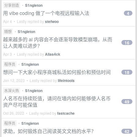
分享创造
•
S1ngleton
用 vibe coding 做了一个电视远程输入法
4
Apr 4 • Lastly replied by
stefwoo
随想
•
S1ngleton
越来越多的 ai 内容会不会逐渐导致模型崩塌，从而
16
让人类难以进步？
Apr 3 • Lastly replied by
Alias4ck
程序员
•
S1ngleton
想问一下大家小程序商城私活如何报价和预估时间
18
Jan 12, 2023 • Lastly replied by
lifeintools
水深火热
•
S1ngleton
人名币在持续贬值，请问在墙内如何能够使人名币
49
资产尽可能保值
Oct 26, 2022 • Lastly replied by
fastcache
程序员
•
S1ngleton
求助，如何锻炼自己阅读英文文档的水平？
42