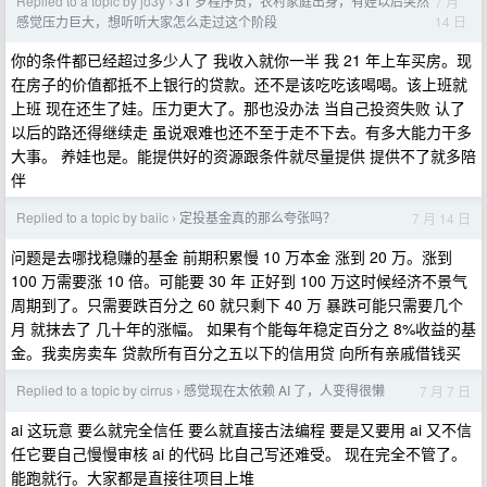
Replied to a topic by jo3y
31 岁程序员，农村家庭出身，有娃以后突然
7 月
›
14 日
感觉压力巨大，想听听大家怎么走过这个阶段
你的条件都已经超过多少人了 我收入就你一半 我 21 年上车买房。现
在房子的价值都抵不上银行的贷款。还不是该吃吃该喝喝。该上班就
上班 现在还生了娃。压力更大了。那也没办法 当自己投资失败 认了
以后的路还得继续走 虽说艰难也还不至于走不下去。有多大能力干多
大事。 养娃也是。能提供好的资源跟条件就尽量提供 提供不了就多陪
伴
Replied to a topic by baiic
定投基金真的那么夸张吗？
7 月 14 日
›
问题是去哪找稳赚的基金 前期积累慢 10 万本金 涨到 20 万。涨到
100 万需要涨 10 倍。可能要 30 年 正好到 100 万这时候经济不景气
周期到了。只需要跌百分之 60 就只剩下 40 万 暴跌可能只需要几个
月 就抹去了 几十年的涨幅。 如果有个能每年稳定百分之 8%收益的基
金。我卖房卖车 贷款所有百分之五以下的信用贷 向所有亲戚借钱买
Replied to a topic by cirrus
感觉现在太依赖 AI 了，人变得很懒
7 月 7 日
›
ai 这玩意 要么就完全信任 要么就直接古法编程 要是又要用 ai 又不信
任它要自己慢慢审核 ai 的代码 比自己写还难受。 现在完全不管了。
能跑就行。大家都是直接往项目上堆