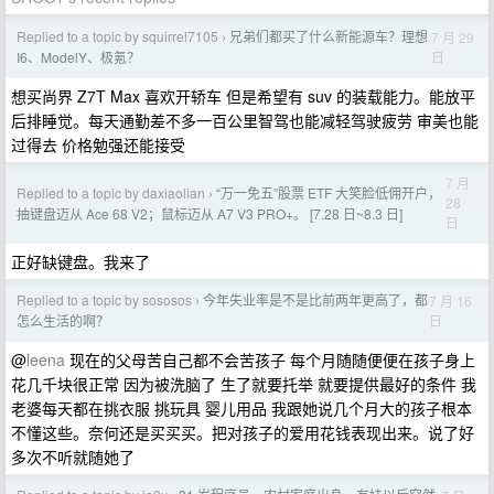
Replied to a topic by squirrel7105
兄弟们都买了什么新能源车？理想
7 月 29
›
日
I6、ModelY、极氪？
想买尚界 Z7T Max 喜欢开轿车 但是希望有 suv 的装载能力。能放平
后排睡觉。每天通勤差不多一百公里智驾也能减轻驾驶疲劳 审美也能
过得去 价格勉强还能接受
7 月
Replied to a topic by daxiaolian
“万一免五”股票 ETF 大笑脸低佣开户，
›
28
抽键盘迈从 Ace 68 V2；鼠标迈从 A7 V3 PRO+。 [7.28 日~8.3 日]
日
正好缺键盘。我来了
Replied to a topic by sososos
今年失业率是不是比前两年更高了，都
7 月 16
›
日
怎么生活的啊？
@
leena
现在的父母苦自己都不会苦孩子 每个月随随便便在孩子身上
花几千块很正常 因为被洗脑了 生了就要托举 就要提供最好的条件 我
老婆每天都在挑衣服 挑玩具 婴儿用品 我跟她说几个月大的孩子根本
不懂这些。奈何还是买买买。把对孩子的爱用花钱表现出来。说了好
多次不听就随她了