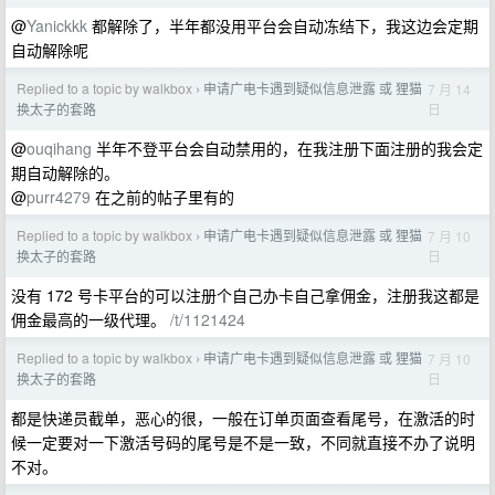
@
Yanickkk
都解除了，半年都没用平台会自动冻结下，我这边会定期
自动解除呢
Replied to a topic by walkbox
申请广电卡遇到疑似信息泄露 或 狸猫
7 月 14
›
日
换太子的套路
@
ouqihang
半年不登平台会自动禁用的，在我注册下面注册的我会定
期自动解除的。
@
purr4279
在之前的帖子里有的
Replied to a topic by walkbox
申请广电卡遇到疑似信息泄露 或 狸猫
7 月 10
›
日
换太子的套路
没有 172 号卡平台的可以注册个自己办卡自己拿佣金，注册我这都是
佣金最高的一级代理。
/t/1121424
Replied to a topic by walkbox
申请广电卡遇到疑似信息泄露 或 狸猫
7 月 10
›
日
换太子的套路
都是快递员截单，恶心的很，一般在订单页面查看尾号，在激活的时
候一定要对一下激活号码的尾号是不是一致，不同就直接不办了说明
不对。