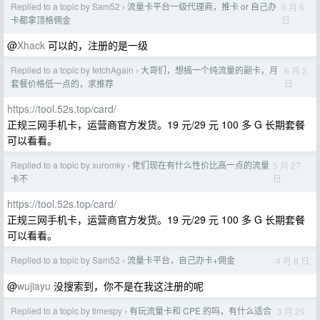
Replied to a topic by Sam52
流量卡平台一级代理商，推卡 or 自己办
6 月 6
›
日
卡都拿顶格佣金
@
Xhack
可以的，注册的是一级
Replied to a topic by fetchAgain
大哥们，想搞一个纯流量的副卡，月
6 月 3
›
日
套餐价格低一点的，求推荐
https://tool.52s.top/card/
正规三网手机卡，运营商官方发货。19 元/29 元 100 多 G 长期套餐
可以看看。
Replied to a topic by xuromky
佬们现在有什么性价比高一点的流量
5 月 27
›
日
卡不
https://tool.52s.top/card/
正规三网手机卡，运营商官方发货。19 元/29 元 100 多 G 长期套餐
可以看看。
Replied to a topic by Sam52
流量卡平台，自己办卡+佣金
4 月 8 日
›
@
wujiayu
没搜索到，你不是在我这注册的呢
Replied to a topic by timespy
有玩流量卡和 CPE 的吗，有什么适合
3 月 29
›