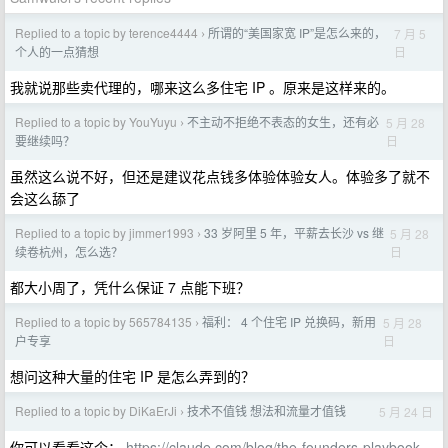
Replied to a topic by terence4444
所谓的“美国家宽 IP”是怎么来的，
7 月 5
›
日
个人的一点猜想
我就说那些卖代理的，哪来这么多住宅 IP 。原来是这样来的。
Replied to a topic by YouYuyu
不主动不拒绝不表态的女生，还有必
5 月 28
›
日
要继续吗？
虽然这么说不好，但还是建议花点钱多体验体验女人。体验多了就不
会这么舔了
Replied to a topic by jimmer1993
33 岁阿里 5 年，平薪去长沙 vs 继
5 月 28
›
日
续卷杭州，怎么选？
都大小周了，凭什么保证 7 点能下班？
Replied to a topic by 565784135
福利： 4 个住宅 IP 兑换码，新用
5 月 28
›
日
户专享
想问这种大量的住宅 IP 是怎么弄到的？
Replied to a topic by DiKaErJi
技术不值钱 想法和流量才值钱
5 月 24 日
›
你可以看看这个：
https://claude.com/blog/the-founders-playbook