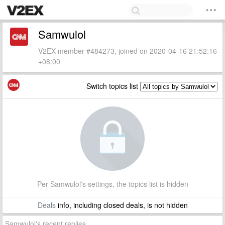
Samwulol
V2EX member #484273, joined on 2020-04-16 21:52:16
+08:00
Switch topics list
Per Samwulol's settings, the topics list is hidden
Deals
info, including closed deals, is not hidden
Samwulol's recent replies