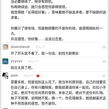
没必要继续了，除非有转机。
你再继续追，她只会感觉你舔得很烦。
我觉得她「长得挺好看」，意味着她不缺追求者，更不缺舔的追
求者。
你展示了很有钱，但是她想要的不是你的钱，是感情相处的一
方。
并且感觉，你好像……没谈过恋爱。
duanxianze
May 27
85
开了开头就不看了，就一句话，别找大龄剩女
yvyvyv
May 27
86
段位太高了吧，
jtam
May 27
1
87
菜要多练，但是钱别这么花了。我当年的原则是，自己的钱要花
在自己身上，你有兴趣陪我，那我就邀请你来一起花。拉拉小手
之前，绝对不吃任何贵的食物，亲亲之前，绝对不送任何礼物。
妹子不搭理，说明她不配，换一个。你花得越多，她就越喜欢这
种不劳而获的感觉，而不是你。