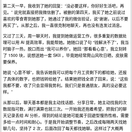
第二天一早，我收到了她的回复：“没必要这样，你好好生活吧，再
见。” 说完就直接把我微信删了。被删的第四天，我买了她之前说过
喜欢的零食寄到她那了，她通过了我的微信验证，说“谢谢，以后不要
再买了”。从那之后，我一直很克制地聊天，再也没有连发过消息。
又过了三天，周一聊天时，我提到她做运营工作，很多重复的数据处
理可以用 AI 提高效率，我能帮她。她随口说了句 “钱解决不了”，我当
时脑子一热，脱口而出 “我可以养你”。她回 “那看看心意”，我立刻转
了 1500 块，说想送她一套 SKII ，毕竟她经常爬山风吹日晒，皮肤需
要保养。
她说 “心意不够”，我告诉她我可以把每个月工资剩下的都给她，还报
了具体的数字，也把钱转给她了。结果她把钱全退了回来，说：“这些
我都不要，收了只会显得我势利。我们只是普通朋友，真的没必要这
样。”
从那以后，聊天基本都是我主动找话题、分享日常，她主动找我的次
数屈指可数，满打满算也就三次。一开始我还抱着希望，把我们的聊
天记录丢给 AI 分析，得到的结论是她可能属于回避型慢热性格，需要
多给一点时间和耐心。于是我开始调整节奏，之后改成每隔两天找她
聊几句，坚持了 2 次，后面改回了每天都找她聊。这样过了大概两