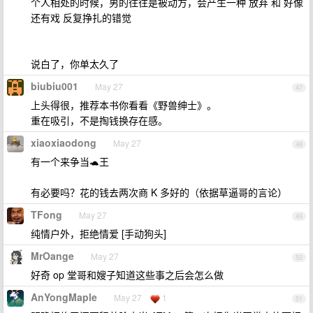
个人相处的时候，男的往往是被动方，会产生一种 放弃 和 好像
还有戏 反复挣扎的错觉
说白了，你单太久了
biubiu001
May 27
47
上头得很，推荐本书你看看《野兽绅士》。
重在吸引，不是掏钱换存在感。
xiaoxiaodong
May 27
48
有一个来争当🐢王
有必要吗？花的钱去两次商 K 多好的（依据草逼哥的言论）
TFong
May 27
49
纯情户外，拒绝情爱 [手动狗头]
MrOange
May 27
50
好奇 op 堂哥和嫂子知道这些事之后会怎么做
AnYongMaple
May 27
1
51