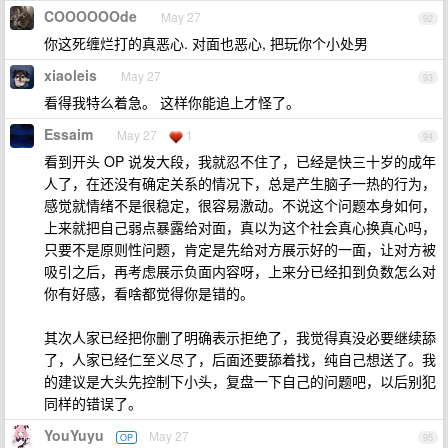
COOOOOOde
May 27
92
你这死缠烂打的真恶心. 对面也恶心, 把玩你个小处男
xiaoleis
May 27
93
看得我特么着急。 这样你能追上才怪了。
Essaim
May 27
1
94
看到开头 OP 说发大段，我就忍不住了，已经是快三十岁的成年
人了，在还没有确定关系的情况下，总是产生脑子一热的行为，
感觉就情绪不是很稳定，很容易激动。不说这个问题本身如何，
上来就把自己弱点暴露给对面，真以为这个社会真心换真心吗，
只要不是原则性问题，肯定是先给对方展示好的一面，让对方被
吸引之后，再考虑展示负面内容呀，上来分已经扣到负数怎么对
你有好感，看啥都觉得你是错的。
其次人家已经把你删了明确表示拒绝了，我觉得真没必要继续舔
了，人家已经仁至义尽了，后面还要舔着找，纯自己想送了。我
的建议是大头先控制下小头，复盘一下自己的问题吧，以后别犯
同样的错误了。
YouYuyu
May 27
OP
95