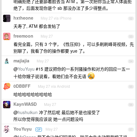
明确拒绝了还要舔着脸去当 ATM 。第一次把你当正常人体面拒
绝了，后面发现你是个 sb 那没办法了多少得整点。
hxtheone
May 27 via iPhone
52
夭寿了, ATM 都会发帖了
freemoon
May 27
53
看完全篇，只有 3 个字，《性压抑》，可以多刷刷峰哥视频，先
别聊了，我看了你的操作都要 yue 了。
majiajia
May 27
54
@
YouYuyu
#15 建议把你的一系列骚操作和对方的回应一五一
十给你嫂子说说看，看她们会不会无语
0DBBFF
May 27 via Android
55
哈哈哈哈哈哈哈哈哈
KaynWASD
May 27
56
@
hushuikun
冲了然后呢 最后她不是也接受了
所以你觉得我应该说 她一点问题没吗
YouYuyu
May 27
OP
57
@
MrOange
我不会让他们知道的，除非女生主动跟我嫂子说