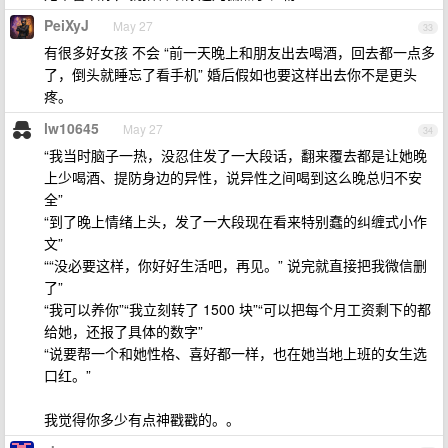
PeiXyJ
May 27
33
有很多好女孩 不会 “前一天晚上和朋友出去喝酒，回去都一点多
了，倒头就睡忘了看手机” 婚后假如也要这样出去你不是更头
疼。
lw10645
May 27
34
“我当时脑子一热，没忍住发了一大段话，翻来覆去都是让她晚
上少喝酒、提防身边的异性，说异性之间喝到这么晚总归不安
全”
“到了晚上情绪上头，发了一大段现在看来特别蠢的纠缠式小作
文”
““没必要这样，你好好生活吧，再见。” 说完就直接把我微信删
了”
“我可以养你”“我立刻转了 1500 块”“可以把每个月工资剩下的都
给她，还报了具体的数字”
“说要帮一个和她性格、喜好都一样，也在她当地上班的女生选
口红。”
我觉得你多少有点神戳戳的。。