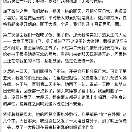
饭后凑在一起打了麻将，散场后我顺利加上了她的微信。
加了微信之后，我们就有一搭没一搭的聊天，互相分享日常，也摸清
了喜好。她是做运营的，平时最大的爱好就是爬山、徒步和拍照，性
格看起来挺开朗的。聊了大概一个月，我们约好 4 月初再见一面。
第二次见面我们一起吃了饭、逛了街。那天我确实犯了追女生的大忌
—— 太急于表现自己，唠叨着讲了不少没用的大道理，惹得她明显有
点不耐烦，甚至当场就生气了。不过第二天我们按原计划去拍照，我
给她拍了很多她很喜欢的照片，看得出来她那天玩得很开心，回家路
上还在夸我拍的不错，互相鼓励，感觉会更进一步。
之后的三四天，我们聊得依旧不错，还是会互相分享日常。可到了第
五天，我发的消息她没回，心里越想越慌，又连着发了好几条追问她
在哪、在干嘛。直到第二天中午，她回了一句，说前一天晚上和朋友
出去喝酒，回去都一点多了，倒头就睡忘了看手机。我当时脑子一
热，没忍住发了一大段话，翻来覆去都是让她晚上少喝酒、提防身边
的异性，说异性之间喝到这么晚总归不安全。
紧接着就是周末，她的回复变得格外敷衍，几乎都是 “忙”“在外面” 这
几个字。周日那天，我没忍住又发了一大堆日常分享，到了晚上情绪
上头，发了一大段现在看来特别蠢的纠缠式小作文。