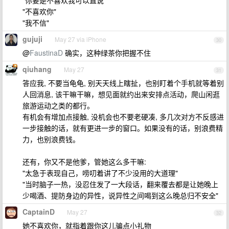
"不喜欢你"
"我不信"
gujuji
May 27 via iPhone
30
@
FaustinaD
确实，这种绿茶你把握不住
qiuhang
May 27
31
答应我, 不要当龟龟, 别天天线上瞎扯，也别盯着个手机就等着别
人回消息, 该干嘛干嘛，想见面就约出来安排点活动，爬山闲逛
旅游运动之类的都行。
有机会有增加点接触, 没机会也不要老硬凑, 多几次对方不反感进
一步接触的话，就有更进一步的窗口。如果没有的话，别浪费精
力，也别浪费钱。
还有，你又不是他爹，管她这么多干嘛:
"太急于表现自己，唠叨着讲了不少没用的大道理"
"当时脑子一热，没忍住发了一大段话，翻来覆去都是让她晚上
少喝酒、提防身边的异性，说异性之间喝到这么晚总归不安全"
CaptainD
May 27
32
她不喜欢你，就指着跟你这儿骗点小礼物