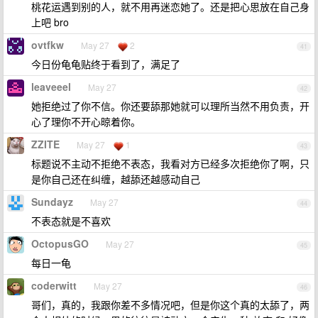
桃花运遇到别的人，就不用再迷恋她了。还是把心思放在自己身
上吧 bro
ovtfkw
May 27
2
41
今日份龟龟贴终于看到了，满足了
leaveeel
May 27
42
她拒绝过了你不信。你还要舔那她就可以理所当然不用负责，开
心了理你不开心晾着你。
ZZITE
May 27
1
43
标题说不主动不拒绝不表态，我看对方已经多次拒绝你了啊，只
是你自己还在纠缠，越舔还越感动自己
Sundayz
May 27
44
不表态就是不喜欢
OctopusGO
May 27
45
每日一龟
coderwitt
May 27
46
哥们，真的，我跟你差不多情况吧，但是你这个真的太舔了，两