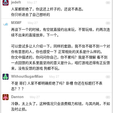
jedeft
May 27
88
人家都拒绝了，你这还上杆子的，还说不表态。
你只听进去了自己想听的
MXMF
May 27
89
再谈下一个的时候，有空就直接约出来玩，不管玩啥，约两次连
续不出来的直接放弃，下一个。
可以尝试多让人介绍一下，同样的套路，我不信不碰不到一个对
你有意思的人，你也感受一下 正常相处的关系是什么样的。
你文中描述的，你问问你自己，你不累吗？我是不理解 看不到
一点回馈的关系里面坚持的意义是什么，咱打游戏还得有正反馈
来，没有反馈的游戏 狗都不玩。
WithoutSugarMiao
May 27
90
不是 哥们 人家不都明确拒绝了吗？卧槽 你还在标题打不表
态？？？
Danton
May 27
91
冷静，太上头了，这种情况只会浪费精力和钱，与其内耗，不如
及时止损。