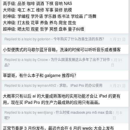
高手级: 品茶 咖啡 调酒 下棋 音响 NAS
大师级: 电工 木工 维修 军事 装修 航模
封神级: 学编程 学外语 学乐器 练书法 学绘画 广场舞
大神级: 打太极 花草 养鱼 养鸟 爬宠 昆虫
超神级: 晒太阳 观星 哲学 冥想 盘串 量子纠缠
Replied to a topic by gotorion
今年购买了什么改善生活的东西？
1 月 31 日
›
小型便携式的马歇尔蓝牙音箱，洗澡的时候可以听听音乐或者播客
Replied to a topic by Croow
为什么国漫发展这么多年了出不了好作
1 月 31
›
日
品？
草碧哥，有什么本子和 galgame 推荐吗？
Replied to a topic by wymanAtV2
求助， iPad Pro 的办公使用
1 月 21 日
›
大概率只有以后 ai 的大量成熟落地的实用功能才会让 iPad 的更有
用，现在买 iPad Pro 的生产力最成熟的应用只有画画。
Replied to a topic by wentjiang
什么时候 macbook pro m5 max 会出
1 月 8
›
日
呢?
正常节奏是 3 月份发布，最迟也会在 6 月的 wwdc 大会上发布