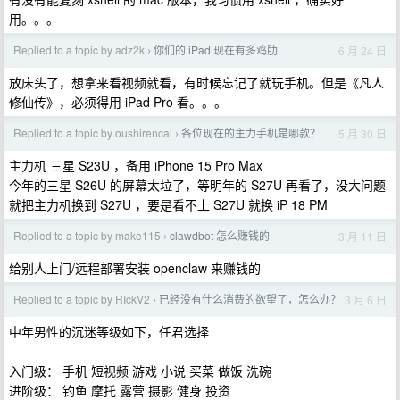
用。。。
Replied to a topic by adz2k
你们的 iPad 现在有多鸡肋
6 月 24 日
›
放床头了，想拿来看视频就看，有时候忘记了就玩手机。但是《凡人
修仙传》，必须得用 iPad Pro 看。。。
Replied to a topic by oushirencai
各位现在的主力手机是哪款？
5 月 30 日
›
主力机 三星 S23U ，备用 iPhone 15 Pro Max
今年的三星 S26U 的屏幕太垃了，等明年的 S27U 再看了，没大问题
就把主力机换到 S27U ，要是看不上 S27U 就换 iP 18 PM
Replied to a topic by make115
clawdbot 怎么赚钱的
3 月 11 日
›
给别人上门/远程部署安装 openclaw 来赚钱的
Replied to a topic by RIckV2
已经没有什么消费的欲望了，怎么办？
3 月 6 日
›
中年男性的沉迷等级如下，任君选择
入门级： 手机 短视频 游戏 小说 买菜 做饭 洗碗
进阶级： 钓鱼 摩托 露营 摄影 健身 投资