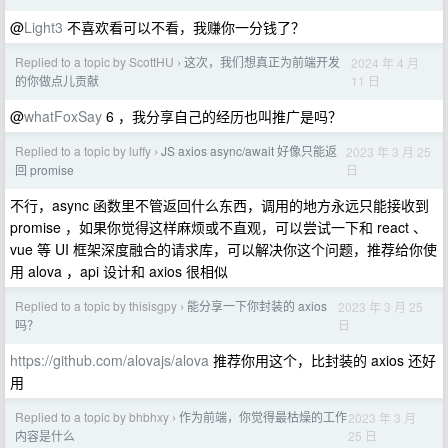
@
Light3
不喜欢看可以不看，我赚你一分钱了？
Replied to a topic by ScottHU
这次，我们想真正为前端开发
2024 年 4 月
›
11 日
的你做点儿贡献
@
whatFoxSay
6 ，我分享自己的经历也叫推广是吗？
Replied to a topic by luffy
JS axios async/await 好像只能返
2023 年 3 月 25
›
日
回 promise
不行，async 函数里不管返回什么东西，调用的地方永远只能接收到
promise ，如果你觉得这样麻烦或不直观，可以尝试一下和 react 、
vue 等 UI 框架深度融合的请求库，可以解决你这个问题，推荐给你使
用 alova ，api 设计和 axios 很相似
Replied to a topic by thisisgpy
能分享一下你封装的 axios
2023 年 3 月 25
›
日
吗？
https://github.com/alovajs/alova
推荐你用这个，比封装的 axios 还好
用
Replied to a topic by bhbhxy
作为前端，你觉得最枯燥的工作
2023 年 3 月
›
25 日
内容是什么