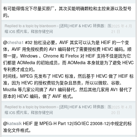
有可能得情况下尽量买原厂，其次买能明确颗粒和主控来源以及型号
的。
Replied to a topic by blanboom
[送码] HEIF & HEVC 转换器：压
2025 年 4 月
›
21 日
缩 iOS 照片库，释放存储空间
@
chesha1
#32 抬杠没必要，AVIF 其实可以认为是 HEIF 的一个变
体，AVIF 用免授权费的 AV1 编码替代了需要授权费 HEVC 编码。顺
带一提，Windows 、Chrome 和 Firefox 对 HEIF 支持不佳是因为它
们都是 AOMedia 的初始成员，而 AOMedia 本身就是为了避免 HEVC
专利费才成立的。
时间线，MPEG 先发布了 HEVC 标准，然后基于 HEVC 做了 HEIF 标
准，因为 HEVC 的授权费较为复杂且昂贵，所以以微软、谷歌、
Mozilla 等几家公司搞了 AV1 编码替代，然后其他几家用 AV1 替代了
原本的 HEVC 编码，做了 AVIF 格式。
Replied to a topic by blanboom
[送码] HEIF & HEVC 转换器：压
2025 年 4 月
›
20 日
缩 iOS 照片库，释放存储空间
@
katwalk
HEIF 是 MPEG-H Part 12(ISO/IEC 23008-12)中规定的标
准化文件格式。