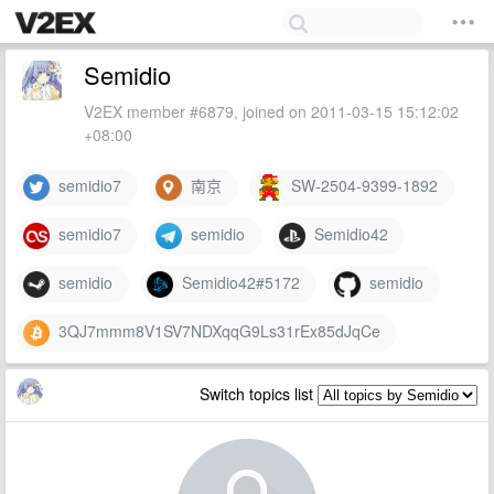
Semidio
V2EX member #6879, joined on 2011-03-15 15:12:02
+08:00
semidio7
南京
SW-2504-9399-1892
semidio7
semidio
Semidio42
semidio
Semidio42#5172
semidio
3QJ7mmm8V1SV7NDXqqG9Ls31rEx85dJqCe
Switch topics list