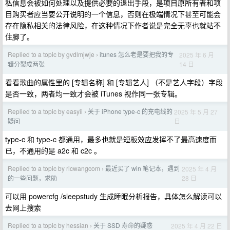
私信息会被如何处理以及提供必要的退出手段，是项目原所有者和项
目购买者应当要公开说明的一个信息，否则在极端情况下甚至可能会
存在隐私相关的法律风险，在这种情况下作者说是完全无辜也就站不
住脚了。
Replied to a topic by gvdlmjwje
itunes 怎么老是要把我的专
2025 年 6 月
›
14 日
辑分裂成两张
看看歌曲的属性里的 [专辑名称] 和 [专辑艺人] （不是艺人字段）字段
是否一致，两者均一致才会被 iTunes 视作同一张专辑。
Replied to a topic by easyii
关于 iPhone type-c 的充电线的
2025 年 5 月 27
›
日
疑问
type-c 和 type-c 都通用，最多也就是短板效应发挥不了最高速度而
已，不通用的是 a2c 和 c2c 。
Replied to a topic by ricwangcom
最近买了 win 笔记本，遇到
2025 年 4 月
›
28 日
的一些问题，求助
可以用 powercfg /sleepstudy 生成睡眠分析报告，具体怎么解读可以
去网上搜索
Replied to a topic by hessian
关于 SSD 寿命的疑惑
2025 年 4 月 22 日
›