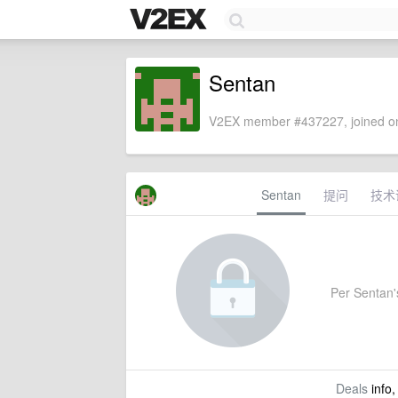
Sentan
V2EX member #437227, joined on
Sentan
提问
技术
Per Sentan's
Deals
info,