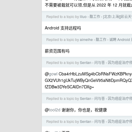
不需要被裁就可以领,但是从 2022 年 12 
Replied to a topic by
liluo
酷工作
[北京/上海][彩云天气/
›
›
Android 支持远程吗
Replied to a topic by
aimeihe
酷工作
诚聘 Androi
›
›
薪资范围有吗
Replied to a topic by
Sentan
问与答
因为癌症治疗停
›
›
@
gowl
Cba4rHbLzuMSg4bCbRNsFWzKBPknyJ
GX2VUh1gUkTujWByQnGeV95aN8DpmRQyQXS
fZDBw3DYeSCAIDn7DXg=
Replied to a topic by
Sentan
问与答
因为癌症治疗停
›
›
@
tool2d
谢谢你，你也是，祝健康
Replied to a topic by
Sentan
问与答
因为癌症治疗停
›
›