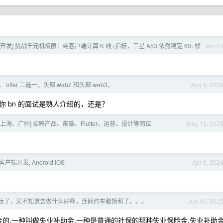
r 独立开发] 挑战千元机极限：纯客户端计算 K 线+指标，三星 A53 依然稳定 60+帧
Jan 2
offer 二选一，头部 web2 和头部 web3，
Aug 6, 202
你 bn 的面试是熟人介绍的，还是？
] [上海、广州] 招聘产品、前端、Flutter、运营、设计等岗位
May 13, 202
客户端开发, Android iOS
Apr 8, 202
汰了，又不知道去做什么好啊，连网约车都饱和了。。。
Jun 10, 202
业金的,一种叫做失业补助金,一种是普通的社保的那种失业保险金,失业补助