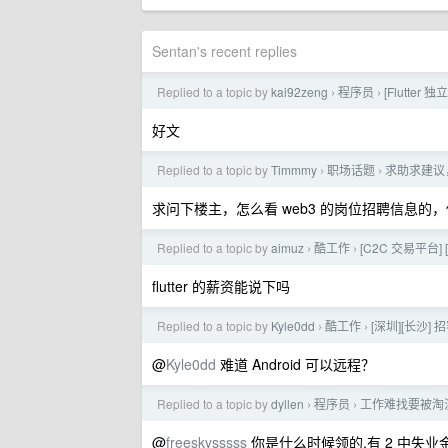
Sentan's recent replies
Replied to a topic by
kai92zeng
程序员
[Flutte
›
›
好文
Replied to a topic by
Timmmy
职场话题
求助求建议， 
›
›
求问下楼主，怎么看 web3 的岗位招聘信息的，
Replied to a topic by
aimuz
酷工作
[C2C 交易平台
›
›
flutter 的薪资能说下吗
Replied to a topic by
Kyle0dd
酷工作
[深圳][长沙] 招
›
›
@
Kyle0dd
难道 Android 可以远程？
Replied to a topic by
dyllen
程序员
工作难找要被淘
›
›
@
freeskysssss
你是什么时候领的,有 2 中失