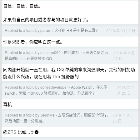
自信，自信，自信。
如果有自己的项目或者参与的项目就更好了。
Replied to a topic by param
这样的 HR 是不是有点蠢？
2018 年 3 月 3 日
›
你是求职者，你应明白这一点。
Replied to a topic by mushan099
你们成为 tim 高级会员之后，
2018 年 2 月
›
27 日
是真的用 tim 还是继续用 QQ
同内测开始就一直在用，我 QQ 单纯的拿来沟通聊天，其他的附加功
能没什么兴趣，现在用着 Tim 挺舒服的
Replied to a topic by coffeedeveloper
Apple Watch、任天堂
2018 年 2
›
月 25 日
switch、索尼 mdr1000 降噪耳机，给你选，你选那个？
耳机
Replied to a topic by SeonMe
去眼镜店验光，顺便配个镜片，
2018 年 2 月
›
25 日
然后场面一度十分尴尬。
@
ZRS
比如...🎐🌚