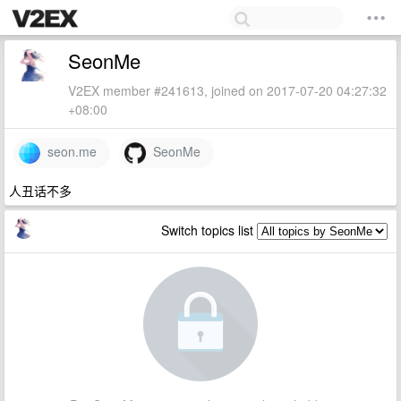
SeonMe
V2EX member #241613, joined on 2017-07-20 04:27:32
+08:00
seon.me
SeonMe
人丑话不多
Switch topics list