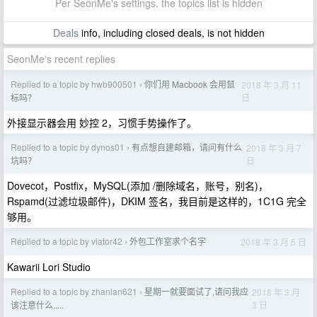
Per SeonMe's settings, the topics list is hidden
Deals
info, including closed deals, is not hidden
SeonMe's recent replies
Replied to a topic by hwb900501
你们用 Macbook 会用鼠
2018 年 3 月 11
›
日
标吗？
外接显示器会用 妙控 2，习惯手势操作了。
Replied to a topic by dynos01
有点想自建邮箱，请问有什么
2018 年 3 月 7
›
日
坑吗？
Dovecot，Postfix，MySQL(添加 /删除域名，账号，别名)，
Rspamd(过滤垃圾邮件)，DKIM 签名，我目前是这样的，1C1G 完全
够用。
Replied to a topic by viator42
外包工作室求个名字
2018 年 3 月 5 日
›
Kawarii Lori Studio
Replied to a topic by zhanlan621
星期一就要面试了,请问我应
2018 年 3 月
›
3 日
该注意什么.....