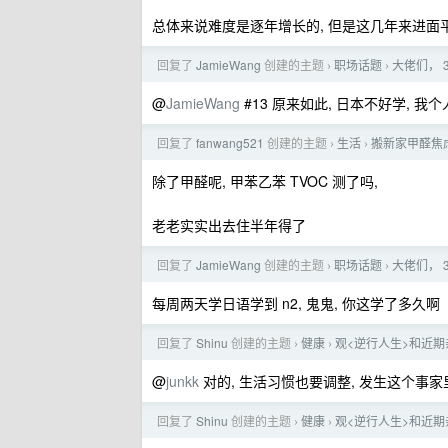
总体来说难度是逐年增长的, 但是这几年来进面平
回复了
JamieWang
创建的主题
职场话题
大佬们， 
›
›
@
JamieWang
#13 原来如此, 日本不好学, 
回复了
fanwang521
创建的主题
生活
搬新家甲醛焦
›
›
除了甲醛呢, 甲苯乙苯 TVOC 测了吗,
老老实实出去住半年得了
回复了
JamieWang
创建的主题
职场话题
大佬们， 
›
›
每周两天学日语学到 n2, 鬼鬼, 你这学了多久啊
回复了
Shinu
创建的主题
健康
观<逆行人生>和近期
›
›
@
junkk
对的, 生活习惯也要调整, 发生这个事家里
回复了
Shinu
创建的主题
健康
观<逆行人生>和近期
›
›