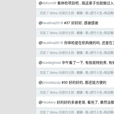
@
defunct9
看体检项目吧...我这辈子也就做过
回复了
Shinu
创建的主题
健康
观<逆行人生>和近期
›
›
@
faustina2018
#37 好好好, 感谢感谢
回复了
Shinu
创建的主题
健康
观<逆行人生>和近期
›
›
@
faustina2018
你体检是在机构做的吗, 还是在
回复了
Shinu
创建的主题
健康
观<逆行人生>和近期
›
›
@
xcodeghost
中午看了一下, 有些就特别贵, 有
回复了
Shinu
创建的主题
健康
观<逆行人生>和近期
›
›
@
processzzp
#30 好的好的, 那还挺方便的
回复了
Shinu
创建的主题
健康
观<逆行人生>和近期
›
›
@
Hookery
好的好的多谢老哥, 看完了, 果然没
回复了
Shinu
创建的主题
健康
观<逆行人生>和近期
›
›