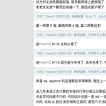
对方的主动性算是较强, 甚至能称得上是很强了. 
老老实实道个歉然后祝福一下, 挽回点面子得了
回复了
Zane3
创建的主题
英雄联盟
IG vs T1 - L
›
›
赢一把算 8 强, 赢两把算 4 强, 赢三把算冠军!
回复了
HashV2
创建的主题
职场话题
今年终于上岸
›
›
@
HashV2
#114 太特么卷了
回复了
HashV2
创建的主题
职场话题
今年终于上岸
›
›
@
HashV2
#114 因为我今年考了, 去年也考了, 不
回复了
HashV2
创建的主题
职场话题
今年终于上岸
›
›
恭喜 op, append 的这道题目非常眼熟, 我
这几年来说江苏计算机专技的行测分值占比降低,
光会写代码是不行的, 代码估计也就一道 sql
识的, 比如 ip 划分 拓扑结构之类的, 题目介