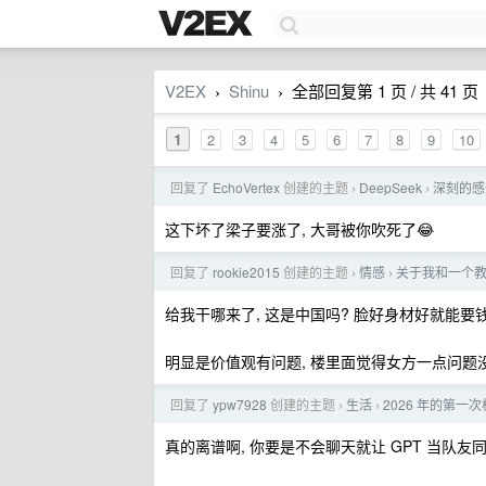
V2EX
Shinu
全部回复第 1 页 / 共 41 页
›
›
1
2
3
4
5
6
7
8
9
10
回复了
EchoVertex
创建的主题
DeepSeek
深刻的感受
›
›
这下坏了梁子要涨了, 大哥被你吹死了😂
回复了
rookie2015
创建的主题
情感
关于我和一个
›
›
给我干哪来了, 这是中国吗? 脸好身材好就能要
明显是价值观有问题, 楼里面觉得女方一点问题
回复了
ypw7928
创建的主题
生活
2026 年的第
›
›
真的离谱啊, 你要是不会聊天就让 GPT 当队友同