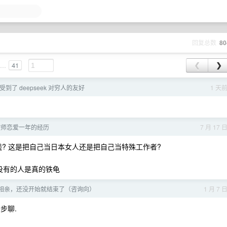
回复总数
80
...
41
❮
❯
到了 deepseek 对穷人的友好
1 天
教师恋爱一年的经历
7 月 17 
钱? 这是把自己当日本女人还是把自己当特殊工作者?
没有的人是真的铁龟
一次相亲，还没开始就结束了（咨询向）
1 月 7 
步聊.