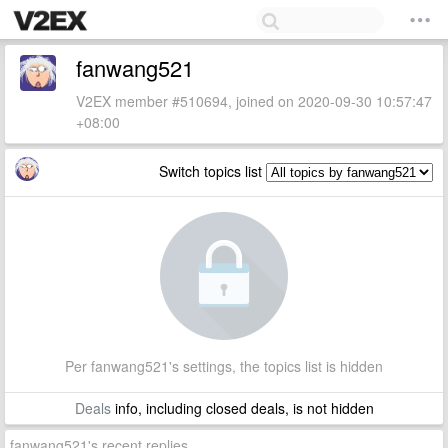
fanwang521
V2EX member #510694, joined on 2020-09-30 10:57:47
+08:00
Switch topics list
Per fanwang521's settings, the topics list is hidden
Deals
info, including closed deals, is not hidden
fanwang521's recent replies