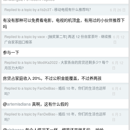
Replied to a topic by a1b2c3T
移动电视有什么推荐吗？
6 月 26 日
›
有没有那种可以免费看电影，电视的机顶盒，有用过的小伙伴推荐下
吗
Replied to a topic by vace
[抽奖第二年] 再送 12 份自家茶叶 - 继续推
6 月 12
›
日
广自家茶园口粮茶
参与一下
Replied to a topic by ModiKa2022
大家各自的房贷还剩多少? 每个
6 月 12
›
日
月压力大吗?
房贷占家庭收入 20%，不过公积金能覆盖，不过养两孩
Replied to a topic by FanDeBiao
婚后 10 年，你们的生活也这样
6 月 4
›
日
吗？
@
artemisdiana
真啊，这有什么假的
Replied to a topic by FanDeBiao
婚后 10 年，你们的生活也这样
6 月 3
›
日
吗？
@
alphagao
每个人情况不一样，细节还是很多的， 哈哈