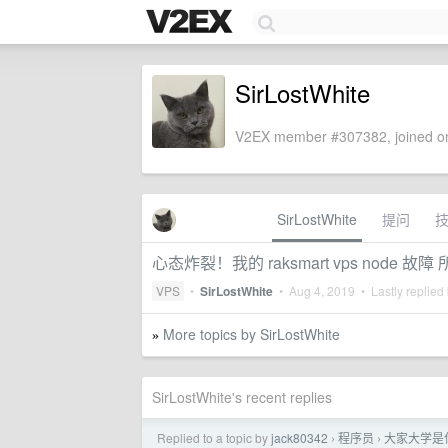
SirLostWhite
V2EX member #307382, joined on
SirLostWhite
提问
心态炸裂！我的 raksmart vps node 故
VPS
•
SirLostWhite
•
Aug 4, 2019
• Lastly replied
More topics by SirLostWhite
»
SirLostWhite's recent replies
Replied to a topic by
jack80342
程序员
大家大学是
›
›