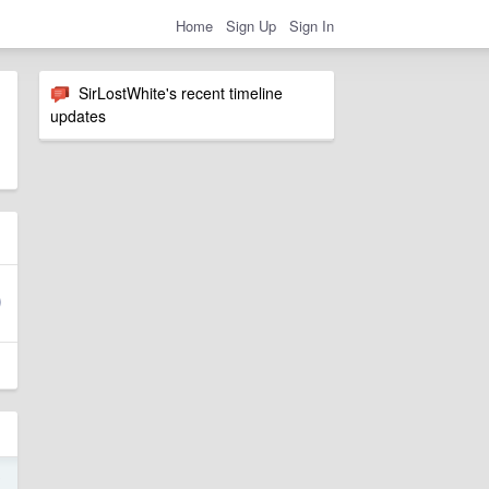
Home
Sign Up
Sign In
SirLostWhite's recent timeline
updates
9