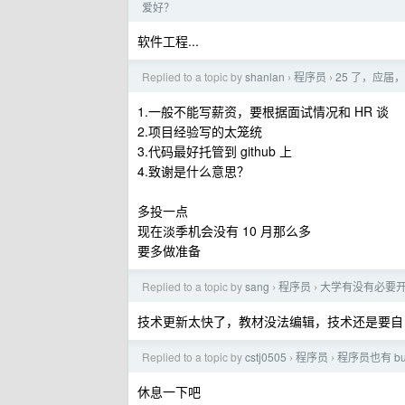
爱好？
软件工程...
Replied to a topic by
shanlan
程序员
25 了，应
›
›
1.一般不能写薪资，要根据面试情况和 HR 谈
2.项目经验写的太笼统
3.代码最好托管到 github 上
4.致谢是什么意思？
多投一点
现在淡季机会没有 10 月那么多
要多做准备
Replied to a topic by
sang
程序员
大学有没有必要开设
›
›
技术更新太快了，教材没法编辑，技术还是要自
Replied to a topic by
cstj0505
程序员
程序员也有 bu
›
›
休息一下吧