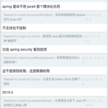
spring 基本不用 java9 那个模块化东西
Replied to a topic by purenothingform
有没有选择抵制 jakarta
2024 年 2 月
›
20 日
坚守 javax 的？
不支持也不抵制
Replied to a topic by coolair
我觉得 Java 最大的阻碍就是各
2023 年 10 月
›
11 日
种“被废弃”
垃圾 spring security 看到就烦
Replied to a topic by justthewayyouare
权限管理这块怎么
2023 年 10 月 11
›
日
限制传参？
这不是按钮权限，这是数据权限
Replied to a topic by Comyn
大家在用 IntelliJ IDEA 的哪个
2023 年 4 月 19
›
日
版本
2019.3
Replied to a topic by awesomePower
大家相互分享下 Java 中
2023 年 2 月
›
24 日
常用的工具类心得