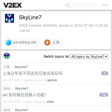
SkyLine7
V2EX member #428052, joined on 2019-07-09 13:25:20
+08:00
pandablog.site
上海
Switch topics list
上海
•
SkyLine7
上海过年有不回去的兄弟出来玩吗
7
Jan 25, 2025 • Lastly replied by
wyivzs
Java
•
SkyLine7
jwt 如何做在线踢人功能？
73
Oct 12, 2023 • Lastly replied by
shea
Java
•
SkyLine7