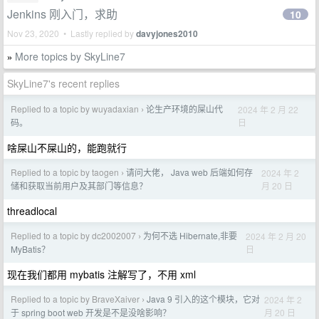
Jenkins 刚入门，求助
10
Nov 23, 2020 • Lastly replied by
davyjones2010
More topics by SkyLine7
»
SkyLine7's recent replies
Replied to a topic by wuyadaxian
论生产环境的屎山代
2024 年 2 月 22
›
日
码。
啥屎山不屎山的，能跑就行
Replied to a topic by taogen
请问大佬， Java web 后端如何存
2024 年 2
›
月 20 日
储和获取当前用户及其部门等信息？
threadlocal
Replied to a topic by dc2002007
为何不选 Hibernate,非要
2024 年 2 月 20
›
日
MyBatis？
现在我们都用 mybatis 注解写了，不用 xml
Replied to a topic by BraveXaiver
Java 9 引入的这个模块，它对
2024 年 2
›
月 20 日
于 spring boot web 开发是不是没啥影响？