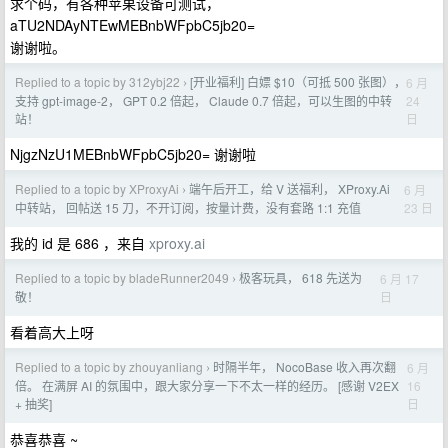
求个码，有各种苹果设备可测试，
aTU2NDAyNTEwMEBnbWFpbC5jb20=
谢谢啦。
Replied to a topic by 312ybj22
[开业福利] 白嫖 $10（可抵 500 张图），
6 月
›
24
支持 gpt-image-2， GPT 0.2 倍起， Claude 0.7 倍起，可以生图的中转
日
站！
NjgzNzU1MEBnbWFpbC5jb20= 谢谢啦
Replied to a topic by XProxyAi
端午后开工，给 V 送福利， XProxy.Ai
6 月
›
23 日
中转站， 回帖送 15 刀，不开订阅，按量计费，没有套路 1:1 充值
我的 id 是 686 ，来自
xproxy.ai
Replied to a topic by bladeRunner2049
极客玩具， 618 先送为
6 月 17
›
日
敬！
看着高大上呀
Replied to a topic by zhouyanliang
时隔半年， NocoBase 收入再次翻
6 月
›
16
倍。 在满屏 AI 的氛围中，跟大家分享一下不太一样的经历。 [感谢 V2EX
日
+ 抽奖]
恭喜恭喜 ~