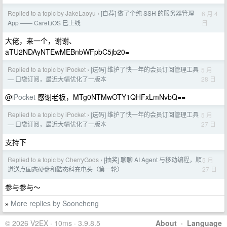
Replied to a topic by JakeLaoyu
[自荐] 做了个纯 SSH 的服务器管理
6 月 4
›
日
App —— Caret,iOS 已上线
大佬，来一个，谢谢、
aTU2NDAyNTEwMEBnbWFpbC5jb20=
Replied to a topic by iPocket
[送码] 维护了快一年的会员订阅管理工具
5 月
›
28 日
— 口袋订阅，最近大幅优化了一版本
@
iPocket
感谢老板，MTg0NTMwOTY1QHFxLmNvbQ==
Replied to a topic by iPocket
[送码] 维护了快一年的会员订阅管理工具
5 月
›
27 日
— 口袋订阅，最近大幅优化了一版本
支持下
Replied to a topic by CherryGods
[抽奖] 聊聊 AI Agent 与移动编程，顺
5 月
›
27 日
道送点固态硬盘和酷态科充电头（第一轮）
参与参与～
More replies by Sooncheng
»
© 2026 V2EX · 10ms · 3.9.8.5
About
·
Language