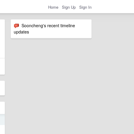
Home
Sign Up
Sign In
Sooncheng's recent timeline
updates
9