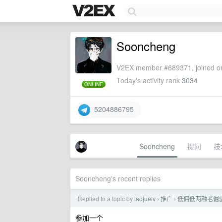
Sooncheng
V2EX member #689371, joined on
Today's activity rank
3034
ONLINE
5204886795
Sooncheng
提问
技
Sooncheng's recent replies
Replied to a topic by
laojuelv
推广
低佣低两融老倔驴开
›
›
参加一个