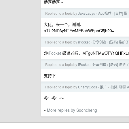
恭喜恭喜 ~
Replied to a topic by
JakeLaoyu
App推荐
[自荐] 做
›
›
大佬，来一个，谢谢、
aTU2NDAyNTEwMEBnbWFpbC5jb20=
Replied to a topic by
iPocket
分享创造
[送码] 维
›
›
@
iPocket
感谢老板，MTg0NTMwOTY1QHFxLm
Replied to a topic by
iPocket
分享创造
[送码] 维
›
›
支持下
Replied to a topic by
CherryGods
推广
[抽奖] 聊
›
›
参与参与～
More replies by Sooncheng
»