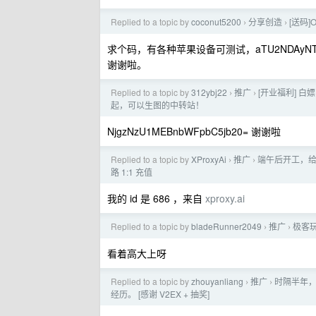
Replied to a topic by
coconut5200
分享创造
[送码]Oo
›
›
求个码，有各种苹果设备可测试，aTU2NDAyNTEw
谢谢啦。
Replied to a topic by
312ybj22
推广
[开业福利] 白嫖 
›
›
起，可以生图的中转站！
NjgzNzU1MEBnbWFpbC5jb20= 谢谢啦
Replied to a topic by
XProxyAi
推广
端午后开工，给 
›
›
路 1:1 充值
我的 id 是 686 ，来自
xproxy.ai
Replied to a topic by
bladeRunner2049
推广
极客玩
›
›
看着高大上呀
Replied to a topic by
zhouyanliang
推广
时隔半年，
›
›
经历。 [感谢 V2EX + 抽奖]