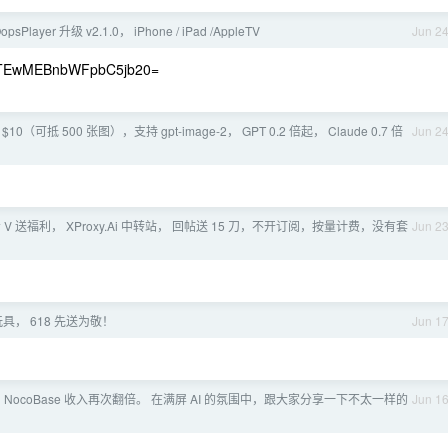
psPlayer 升级 v2.1.0， iPhone / iPad /AppleTV
Jun 2
MEBnbWFpbC5jb20=
$10（可抵 500 张图），支持 gpt-image-2， GPT 0.2 倍起， Claude 0.7 倍
Jun 2
V 送福利， XProxy.Ai 中转站， 回帖送 15 刀，不开订阅，按量计费，没有套
Jun 2
具， 618 先送为敬！
Jun 1
 NocoBase 收入再次翻倍。 在满屏 AI 的氛围中，跟大家分享一下不太一样的
Jun 1