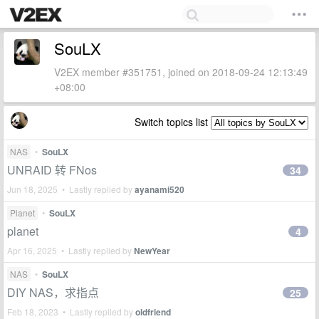
SouLX
V2EX member #351751, joined on 2018-09-24 12:13:49
+08:00
Switch topics list
NAS
•
SouLX
UNRAID 转 FNos
34
Jun 18, 2025 • Lastly replied by
ayanami520
Planet
•
SouLX
planet
4
Apr 16, 2025 • Lastly replied by
NewYear
NAS
•
SouLX
DIY NAS，求指点
25
Feb 18, 2023 • Lastly replied by
oldfriend