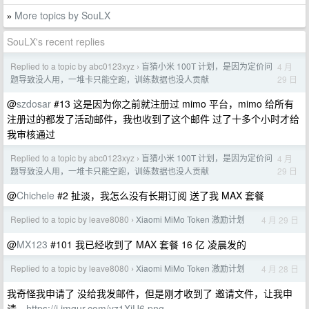
More topics by SouLX
»
SouLX's recent replies
Replied to a topic by abc0123xyz
盲猜小米 100T 计划，是因为定价问
4 月
›
29 日
题导致没人用，一堆卡只能空跑，训练数据也没人贡献
@
szdosar
#13 这是因为你之前就注册过 mimo 平台，mimo 给所有
注册过的都发了活动邮件，我也收到了这个邮件 过了十多个小时才给
我审核通过
Replied to a topic by abc0123xyz
盲猜小米 100T 计划，是因为定价问
4 月
›
29 日
题导致没人用，一堆卡只能空跑，训练数据也没人贡献
@
Chichele
#2 扯淡，我怎么没有长期订阅 送了我 MAX 套餐
Replied to a topic by leave8080
Xiaomi MiMo Token 激励计划
4 月 29 日
›
@
MX123
#101 我已经收到了 MAX 套餐 16 亿 凌晨发的
Replied to a topic by leave8080
Xiaomi MiMo Token 激励计划
4 月 28 日
›
我奇怪我申请了 没给我发邮件，但是刚才收到了 邀请文件，让我申
请。
https://i.imgur.com/yz1XjU6.png