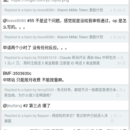
Replied to a topic by leave8080
Xiaomi MiMo Token 激励计划
4 月 28 日
›
@
leave8080
#55 不是这个问题，感觉就是没给我审核通过，op 是怎
么写的。。。
Replied to a topic by leave8080
Xiaomi MiMo Token 激励计划
4 月 28 日
›
申请两个小时了 没有任何反应。。。
Replied to a topic by l534891619
Claude 新站开业 满血 Max 中转包月
4 月
›
26 日
1 元=1 刀， 限时注册送 5 美金额度 注册留 ID 再送 5 美金额度
BMF-3503630c
中转站 只能按月收费 不能按量麻。
Replied to a topic by fancy2020
有点好奇，翻墙节点一般都是香港日本
4 月 4
›
日
新加坡，为什么很少走韩国呢？
@
jieyitang
#2 第三点 爆了
Replied to a topic by Bapper
周经帖的末日？笔记软件已经进入决
2 月 11
›
日
赛圈