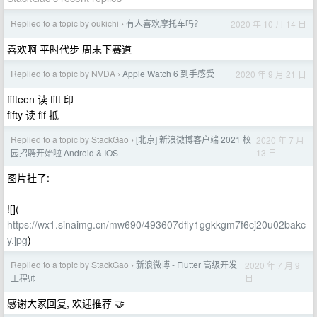
Replied to a topic by oukichi
有人喜欢摩托车吗？
2020 年 10 月 14 日
›
喜欢啊 平时代步 周末下赛道
Replied to a topic by NVDA
Apple Watch 6 到手感受
2020 年 9 月 21 日
›
fifteen 读 fift 印
fifty 读 fif 抵
Replied to a topic by StackGao
[北京] 新浪微博客户端 2021 校
2020 年 7 月
›
13 日
园招聘开始啦 Android & IOS
图片挂了:
![](
https://wx1.sinaimg.cn/mw690/493607dfly1ggkkgm7f6cj20u02bakc
y.jpg
)
Replied to a topic by StackGao
新浪微博 - Flutter 高级开发
2020 年 7 月 9
›
日
工程师
感谢大家回复, 欢迎推荐 🤝