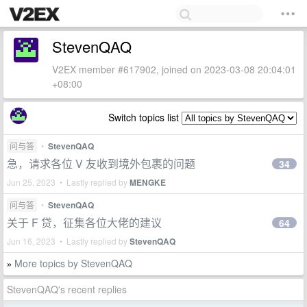
StevenQAQ
V2EX member #617902, joined on 2023-03-08 20:04:01
+08:00
Switch topics list
问与答
•
StevenQAQ
急，请求各位 V 友收到境外包裹的问题
34
Jun 25, 2023 • Lastly replied by
MENGKE
问与答
•
StevenQAQ
关于 F 贷，征集各位大佬的建议
64
Jun 16, 2023 • Lastly replied by
StevenQAQ
More topics by StevenQAQ
»
StevenQAQ's recent replies