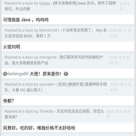
Replied to a topic by ligiggy
[徕卡显微系统] base 苏州，软件工程师
3 月 9
›
日
岗位，外企内推
可惜我是 Java ，呜呜呜
Replied to a topic by lijianmin321
V 站老哥太热情了， Airy 永
2023 年 11 月
›
15 日
久会员加送 9000，凑到 1 万
火钳刘明
Replied to a topic by zhangolve
我们程序员写的代码做的产
2023 年 8 月
›
25 日
品，绝大多数都是失败产品
@
darkings90
大佬！原来是你！😱
Replied to a topic by vycmakm
[北京] [美团外卖] 直播神抢手团
2023 年 8 月
›
8 日
队，大量 HC 诚心招人！
帝都？
Replied to a topic by ThinkStu
无论你去没去过海南，你怎么
2023 年 8 月 8
›
日
看海南？
风景好，吃的好，唯独价格不太好哈哈