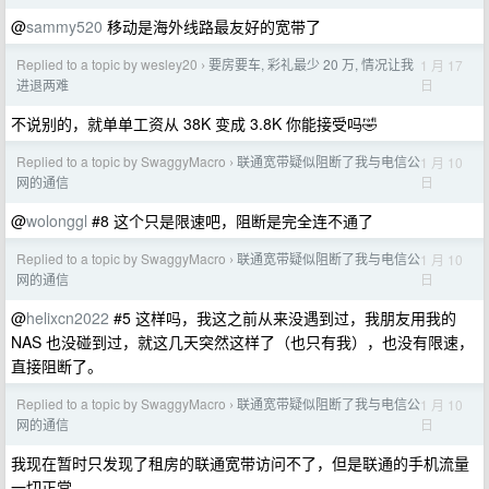
@
sammy520
移动是海外线路最友好的宽带了
Replied to a topic by wesley20
要房要车, 彩礼最少 20 万, 情况让我
1 月 17
›
日
进退两难
不说别的，就单单工资从 38K 变成 3.8K 你能接受吗🤣
Replied to a topic by SwaggyMacro
联通宽带疑似阻断了我与电信公
1 月 10
›
日
网的通信
@
wolonggl
#8 这个只是限速吧，阻断是完全连不通了
Replied to a topic by SwaggyMacro
联通宽带疑似阻断了我与电信公
1 月 10
›
日
网的通信
@
helixcn2022
#5 这样吗，我这之前从来没遇到过，我朋友用我的
NAS 也没碰到过，就这几天突然这样了（也只有我），也没有限速，
直接阻断了。
Replied to a topic by SwaggyMacro
联通宽带疑似阻断了我与电信公
1 月 10
›
日
网的通信
我现在暂时只发现了租房的联通宽带访问不了，但是联通的手机流量
一切正常