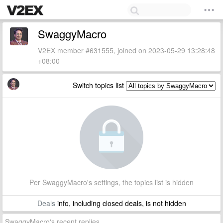
SwaggyMacro
V2EX member #631555, joined on 2023-05-29 13:28:48
+08:00
Switch topics list
Per SwaggyMacro's settings, the topics list is hidden
Deals
info, including closed deals, is not hidden
SwaggyMacro's recent replies