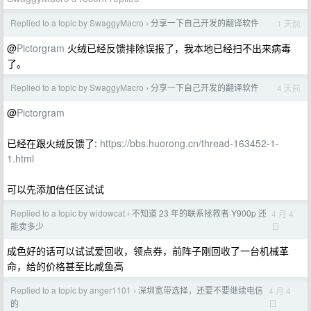
Replied to a topic by SwaggyMacro
分享一下自己开发的翻译软件
1 天前
›
@
Pictorgram
火绒已经反馈排除误报了，我本地已经扫不出来病毒
了。
Replied to a topic by SwaggyMacro
分享一下自己开发的翻译软件
4 天前
›
@
Pictorgram
已经在跟火绒反馈了:
https://bbs.huorong.cn/thread-163452-1-
1.html
可以先添加信任区试试
Replied to a topic by widowcat
不知道 23 年的联系拯救者 Y900p 还
4 月 4
›
日
能卖多少
成色好的话可以试试爱回收，领点券，前阵子刚回收了一台机械革
命，给的价格甚至比咸鱼高
Replied to a topic by anger1101
深圳宽带选择，还要不要继续电信
4 月 4
›
日
的