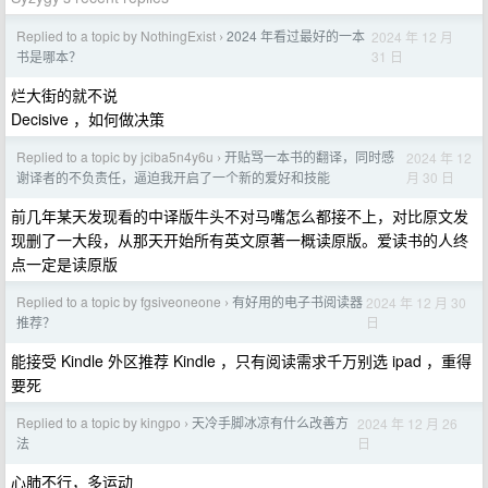
Replied to a topic by NothingExist
2024 年看过最好的一本
2024 年 12 月
›
31 日
书是哪本？
烂大街的就不说
Decisive ，如何做决策
Replied to a topic by jciba5n4y6u
开贴骂一本书的翻译，同时感
2024 年 12
›
月 30 日
谢译者的不负责任，逼迫我开启了一个新的爱好和技能
前几年某天发现看的中译版牛头不对马嘴怎么都接不上，对比原文发
现删了一大段，从那天开始所有英文原著一概读原版。爱读书的人终
点一定是读原版
Replied to a topic by fgsiveoneone
有好用的电子书阅读器
2024 年 12 月 30
›
日
推荐？
能接受 Kindle 外区推荐 Kindle ，只有阅读需求千万别选 ipad ，重得
要死
Replied to a topic by kingpo
天冷手脚冰凉有什么改善方
2024 年 12 月 26
›
日
法
心肺不行，多运动