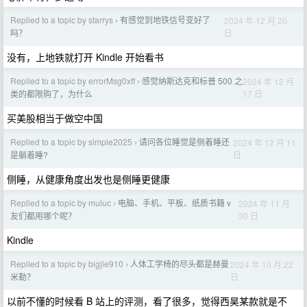
Replied to a topic by starrys
有感觉到地铁信号变好了
2024 年 12 月 20
›
日
吗？
没有，上地铁就打开 Kindle 开始看书
Replied to a topic by errorMsg0xff
感觉纳斯达克和标普 500 之
2024 年 12 月
›
17 日
类的都限购了，为什么
买美股相当于做空中国
Replied to a topic by simple2025
请问各位睡觉是侧着睡还
2024 年 12 月 11
›
日
是躺着睡?
侧睡，从健康角度出发也是侧睡更健康
Replied to a topic by muluc
电脑、手机、平板、纸质书籍 v
2024 年 11 月
›
30 日
友们都用哪个呢？
Kindle
Replied to a topic by bigjie910
人体工学椅的尽头都是赫曼
2024 年 10 月 22
›
日
米勒？
以前不懂的时候看 B 站上的评测，看了很多，觉得西昊某款就是不